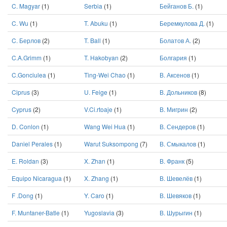
C. Magyar
(1)
Serbia
(1)
Бейганов Б.
(1)
C. Wu
(1)
T. Abuku
(1)
Беремкулова Д.
(1)
C. Берлов
(2)
T. Ball
(1)
Болатов А.
(2)
C.A.Grimm
(1)
T. Hakobyan
(2)
Болгария
(1)
C.Gonciulea
(1)
Ting-Wei Chao
(1)
В. Аксенов
(1)
Ciprus
(3)
U. Feige
(1)
В. Дольников
(8)
Cyprus
(2)
V.Ci.rtoaje
(1)
В. Мигрин
(2)
D. Conlon
(1)
Wang Wei Hua
(1)
В. Сендеров
(1)
Daniel Perales
(1)
Warut Suksompong
(7)
В. Смыкалов
(1)
E. Roldan
(3)
X. Zhan
(1)
В. Франк
(5)
Equipo Nicaragua
(1)
X. Zhang
(1)
В. Шевелёв
(1)
F .Dong
(1)
Y. Caro
(1)
В. Шевяков
(1)
F. Muntaner-Batle
(1)
Yugoslavia
(3)
В. Шурыгин
(1)