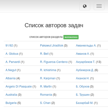
Toggle
naviga
Список авторов задач
список авторов раздела
математика
91/92
(1)
Pakawut Jiradilok
(3)
Аманкельды А.
(1)
A. Globus
(1)
R. Bell
(1)
Аманов А.
(1)
A. Parvardi
(1)
R. Figueroa-Centeno
(1)
Ануарбеков Т.
(13)
A.Negut
(1)
R. Ichishima
(1)
Аубекеров Д.
(6)
Albania
(4)
R. Karpman
(1)
Аханов Н.
(1)
Angelo Di Pasquale
(1)
R. Martin
(1)
Б. Обухов
(3)
Australia
(3)
Romania
(5)
Б. Трушин
(2)
Bulgaria
(5)
S. Chan
(2)
Базарбай М.
(1)