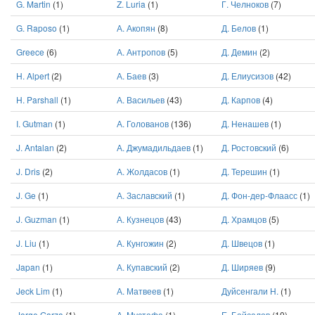
G. Martin
(1)
Z. Luria
(1)
Г. Челноков
(7)
G. Raposo
(1)
А. Акопян
(8)
Д. Белов
(1)
Greece
(6)
А. Антропов
(5)
Д. Демин
(2)
H. Alpert
(2)
А. Баев
(3)
Д. Елиусизов
(42)
H. Parshall
(1)
А. Васильев
(43)
Д. Карпов
(4)
I. Gutman
(1)
А. Голованов
(136)
Д. Ненашев
(1)
J. Antalan
(2)
А. Джумадильдаев
(1)
Д. Ростовский
(6)
J. Dris
(2)
А. Жолдасов
(1)
Д. Терешин
(1)
J. Ge
(1)
А. Заславский
(1)
Д. Фон-дер-Флаасс
(1)
J. Guzman
(1)
А. Кузнецов
(43)
Д. Храмцов
(5)
J. Liu
(1)
А. Кунгожин
(2)
Д. Швецов
(1)
Japan
(1)
А. Купавский
(2)
Д. Ширяев
(9)
Jeck Lim
(1)
А. Матвеев
(1)
Дуйсенгали Н.
(1)
Jorge Garza
(1)
А. Мустафа
(1)
Е. Байсалов
(10)