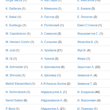
K. Gaitanas
(1)
А. Мякишев
(1)
Е. Бакаев
(3)
K. Sakai
(1)
А. Пастор
(2)
Е. Лопатин
(2)
K. Suetsugu
(1)
А. Полянский
(1)
Емил Стоянов
(1)
M. Capobianco
(1)
А. Смирнов
(3)
Жанахметов С.
(1)
M. Hanson-Colvin
(1)
А. Солынин
(3)
Жеңісбек Б.
(1)
M. Just
(1)
А. Храбров
(21)
Жук В.
(4)
M. Qi
(1)
А. Чухнов
(3)
Жюри
(1)
M. Schneider
(1)
А. Шаповалов
(6)
Зауытхан А.
(22)
M. Shinoda
(1)
А. Шкловер
(1)
Зиманов А.
(4)
Mahdi Etesamifard
(1)
А.Я.Канель-Белов
(2)
Зиманов Т.
(2)
N. Schonsheck
(1)
Абдирасулов А.
(1)
И. Богданов
(46)
Navid Safaei
(6)
Абдрахманов А.
(5)
И. Воронович
(4)
P. Borg
(1)
Абдыкулов А.
(21)
И. Певзнер
(1)