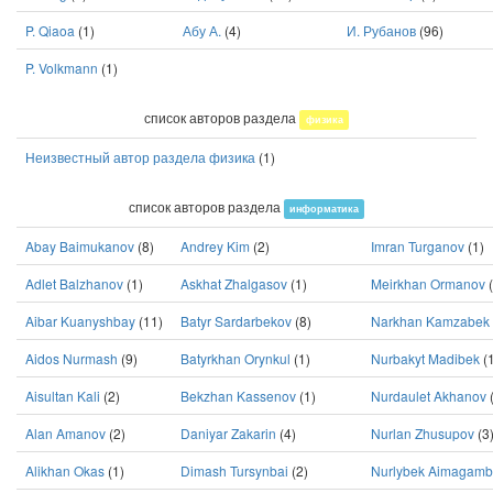
P. Qiaoa
(1)
Абу А.
(4)
И. Рубанов
(96)
P. Volkmann
(1)
список авторов раздела
физика
Неизвестный автор раздела физика
(1)
список авторов раздела
информатика
Abay Baimukanov
(8)
Andrey Kim
(2)
Imran Turganov
(1)
Adlet Balzhanov
(1)
Askhat Zhalgasov
(1)
Meirkhan Ormanov
(
Aibar Kuanyshbay
(11)
Batyr Sardarbekov
(8)
Narkhan Kamzabek
Aidos Nurmash
(9)
Batyrkhan Orynkul
(1)
Nurbakyt Madibek
(1
Aisultan Kali
(2)
Bekzhan Kassenov
(1)
Nurdaulet Akhanov
(
Alan Amanov
(2)
Daniyar Zakarin
(4)
Nurlan Zhusupov
(3
Alikhan Okas
(1)
Dimash Tursynbai
(2)
Nurlybek Aimagamb