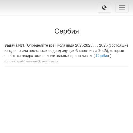
Toggle
naviga
Сербия
Задача №1.
Определите все числа вида
(состоящие
20252025
…
2025
из одного или нескольких подряд идущих блоков числа
), которые
2025
(
Сербия
)
являются квадратами положительных целых чисел.
комментарий/решение(4)
олимпиада