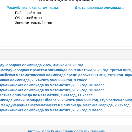
Республиканская олимпиада
Дистанционные олимпиады
Районный этап
Областной этап
Заключительный этап
дународная олимпиада 2026, Шанхай, 2026 год
 международная Иранская олимпиада по геометрии, 2025 год, третья лига,
опейская математическая олимпиада среди девочек (EGMO). 2026 год. Фр
нная олимпиада, 2024-2025 учебный год, 9 класс
убликанская олимпиада по математике, 2008 год, 10 класс
убликанская олимпиада по математике, 2026 год, 10 класс
стная олимпиада по математике, 1999 год, 11 класс
пиада имени Леонарда Эйлера 2025-2026 учебный год, I тур региональног
я Международная Математическая Oлимпиада, Мексика, Мериде, 2005 год
убликанская олимпиада по математике, 2026 год, 9 класс
Авторы задач
Рейтинг пользователей
Правила