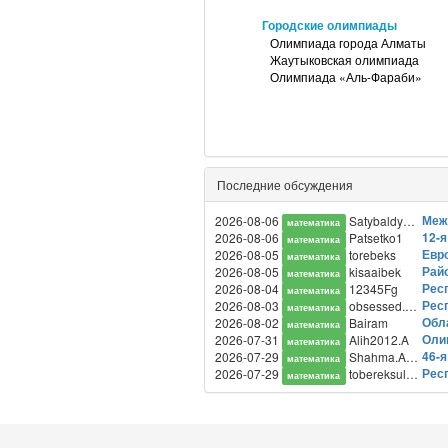
Городские олимпиады
Олимпиада города Алматы
Жаутыковская олимпиада
Олимпиада «Аль-Фараби»
Последние обсуждения
Меж
2026-08-06
SatybaldySayat
математика
12-я
2026-08-06
Patsetko1
математика
Евр
2026-08-05
torebeks
математика
Райо
2026-08-05
kisaaibek
математика
Респ
2026-08-04
12345Fg
математика
Респ
2026-08-03
obsessed.prime
математика
Обла
2026-08-02
Bairam
математика
Олим
2026-07-31
Alih2012.A
математика
46-
2026-07-29
Shahma.Aibek
математика
Респ
2026-07-29
tobereksultan
математика