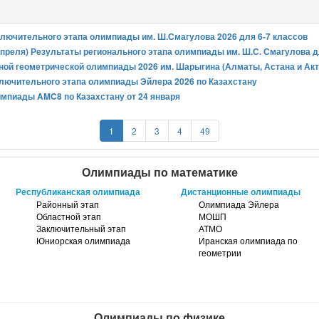
лючительного этапа олимпиады им. Ш.Смагулова 2026 для 6-7 классов
апреля) Результаты регионального этапа олимпиады им. Ш.С. Смагулова д
ной геометрической олимпиады 2026 им. Шарыгина (Алматы, Астана и Акт
лючительного этапа олимпиады Эйлера 2026 по Казахстану
мпиады AMC8 по Казахстану от 24 января
1
2
3
4
49
Олимпиады по математике
Республиканская олимпиада
Дистанционные олимпиады
Районный этап
Олимпиада Эйлера
Областной этап
МОШП
Заключительный этап
АТМО
Юниорская олимпиада
Иранская олимпиада по
геометрии
Олимпиады по физике