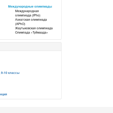
Международные олимпиады
Международная
олимпиада (IPho)
Азиатская олимпиада
(APhO)
Жаутыковская олимпиада
Олимпада «Туймаада»
 9-10 классы
анция