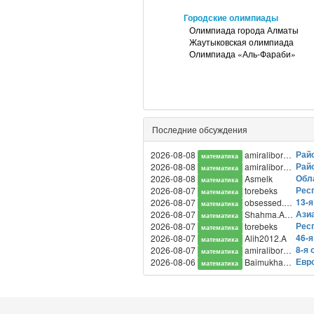
Городские олимпиады
Олимпиада города Алматы
Жаутыковская олимпиада
Олимпиада «Аль-Фараби»
Последние обсуждения
Райо
2026-08-08
amiraliboranbaev
математика
Райо
2026-08-08
amiraliboranbaev
математика
Обла
2026-08-08
Asmelk
математика
Респ
2026-08-07
torebeks
математика
13-я
2026-08-07
obsessed.prime
математика
Ази
2026-08-07
Shahma.Aibek
математика
Респ
2026-08-07
torebeks
математика
46-
2026-08-07
Alih2012.A
математика
8-я 
2026-08-07
amiraliboranbaev
математика
Евр
2026-08-06
Baimukha123
математика