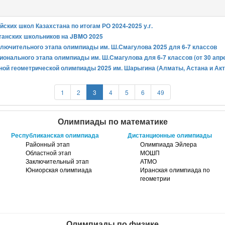
ских школ Казахстана по итогам РО 2024-2025 у.г.
танских школьников на JBMO 2025
лючительного этапа олимпиады им. Ш.Смагулова 2025 для 6-7 классов
ионального этапа олимпиады им. Ш.Смагулова для 6-7 классов (от 30 апр
ной геометрической олимпиады 2025 им. Шарыгина (Алматы, Астана и Акт
1
2
3
4
5
6
49
Олимпиады по математике
Республиканская олимпиада
Дистанционные олимпиады
Районный этап
Олимпиада Эйлера
Областной этап
МОШП
Заключительный этап
АТМО
Юниорская олимпиада
Иранская олимпиада по
геометрии
Олимпиады по физике