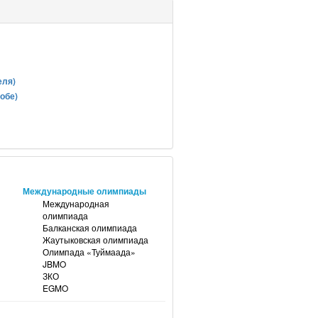
еля)
обе)
Международные олимпиады
Международная
олимпиада
Балканская олимпиада
Жаутыковская олимпиада
Олимпада «Туймаада»
JBMO
ЗКО
EGMO