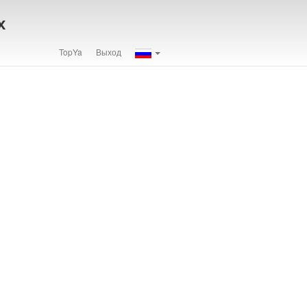
х
TopYa
Выход