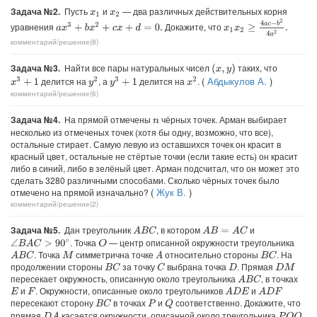
Задача №2.
Пусть
и
— два различных действительных корня
x
1
x
2
x
1
x
2
≥
4
a
c
−
b
2
4
a
2
.
уравнения
Докажите, что
a
x
3
+
b
x
2
+
c
x
+
d
=
0.
комментарий/решение(8)
Задача №3.
Найти все пары натуральных чисел
таких, что
(
x
,
y
)
(
Абдыкулов А.
)
делится на
, а
делится на
.
x
3
+
1
y
2
y
3
+
1
x
2
комментарий/решение(6)
Задача №4.
На прямой отмечены
чёрных точек. Арман выбирает
n
несколько из отмеченых точек (хотя бы одну, возможно, что все),
остальные стирает. Самую левую из оставшихся точек он красит в
красный цвет, остальные не стёртые точки (если такие есть) он красит
либо в синий, либо в зелёный цвет. Арман подсчитал, что он может это
сделать 3280 различными способами. Сколько чёрных точек было
(
Жук В.
)
отмечено на прямой изначально?
комментарий/решение(2)
Задача №5.
Дан треугольник
, в котором
и
A
B
C
A
B
=
A
C
. Точка
— центр описанной окружности треугольника
∠
B
A
C
>
90
∘
O
. Точка
симметрична точке
относительно стороны
. На
A
B
C
A
B
C
M
продолжении стороны
за точку
выбрана точка
. Прямая
B
C
C
D
D
M
пересекает окружность, описанную около треугольника
, в точках
A
B
C
и
. Окружности, описанные около треугольников
и
A
D
E
A
D
F
E
F
пересекают сторону
в точках
и
соответственно. Докажите, что
B
C
Q
P
прямая
касается окружности, описанной около треугольника
.