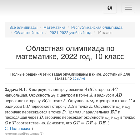
Toggle
naviga
Все олимпиады
Математика
Республиканская олимпиада
Областной этап
2021-2022 учебный год
10 класс
Областная олимпиада по
математике, 2022 год, 10 класс
Полные решения этих задач опубликованы в книге, доступный для
заказа по
ссылке
Задача №1.
В остроугольном треугольнике
сторона
A
B
C
A
C
наибольшая. Окружность
с центром в точке
и радиусом
A
A
B
ω
1
пересекает сторону
в точке
. Окружность
с центром в точке
и
B
C
C
F
ω
2
радиусом
пересекает сторону
в точке
. Окружности
и
C
B
A
B
E
ω
1
ω
2
вторично пересекаются в точке
. Прямая, параллельная
и
D
E
F
проходящая через
, вторично пересекает окружности
и
в точках
B
ω
1
ω
2
(
и
соответственно. Докажите, что
.
G
G
T
=
D
F
+
D
E
T
С. Полянских
)
комментарий/решение(6)