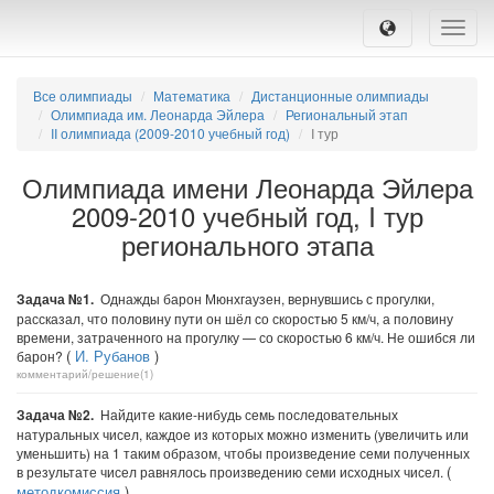
Toggle
naviga
Все олимпиады
Математика
Дистанционные олимпиады
Олимпиада им. Леонарда Эйлера
Региональный этап
II олимпиада (2009-2010 учебный год)
I тур
Олимпиада имени Леонарда Эйлера
2009-2010 учебный год, I тур
регионального этапа
Задача №1.
Однажды барон Мюнхгаузен, вернувшись с прогулки,
рассказал, что половину пути он шёл со скоростью 5 км/ч, а половину
времени, затраченного на прогулку — со скоростью 6 км/ч. Не ошибся ли
(
И. Рубанов
)
барон?
комментарий/решение(1)
Задача №2.
Найдите какие-нибудь семь последовательных
натуральных чисел, каждое из которых можно изменить (увеличить или
уменьшить) на 1 таким образом, чтобы произведение семи полученных
(
в результате чисел равнялось произведению семи исходных чисел.
методкомиссия
)