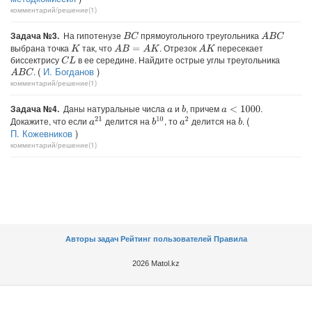
комментарий/решение(1)
Задача №3.
На гипотенузе
прямоугольного треугольника
B
C
A
B
C
выбрана точка
так, что
. Отрезок
пересекает
A
B
=
A
K
A
K
K
биссектрису
в ее середине. Найдите острые углы треугольника
C
L
(
И. Богданов
)
.
A
B
C
комментарий/решение(1)
Задача №4.
Даны натуральные числа
и
, причем
.
b
a
<
1000
a
(
Докажите, что если
делится на
, то
делится на
.
a
21
b
10
a
2
b
П. Кожевников
)
комментарий/решение(1)
Авторы задач
Рейтинг пользователей
Правила
2026 Matol.kz