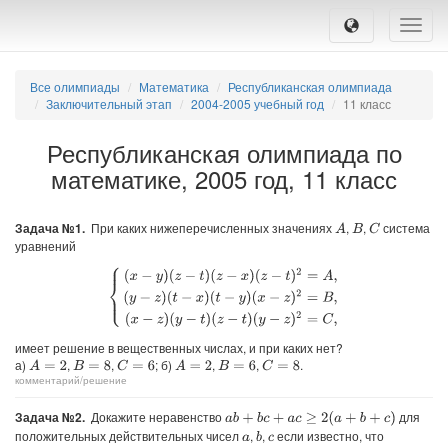
Toggle
naviga
Все олимпиады
Математика
Республиканская олимпиада
Заключительный этап
2004-2005 учебный год
11 класс
Республиканская олимпиада по
математике, 2005 год, 11 класс
Задача №1.
При каких нижеперечисленных значениях
,
,
система
A
C
B
уравнений
{
(
x
−
y
)
(
z
−
t
)
(
z
−
x
)
(
z
−
t
)
2
=
A
,
(
y
−
z
)
(
t
−
x
)
(
t
−
y
)
(
x
−
z
)
2
=
B
,
(
x
−
z
)
(
y
−
t
)
(
z
−
t
)
(
имеет решение в вещественных числах, и при каких нет?
а)
,
,
; б)
,
,
.
A
=
2
C
=
6
A
=
2
C
=
8
B
=
8
B
=
6
комментарий/решение
Задача №2.
Докажите неравенство
для
a
b
+
b
c
+
a
c
≥
2
(
a
+
b
+
c
)
положительных действительных чисел
,
,
если известно, что
b
a
c