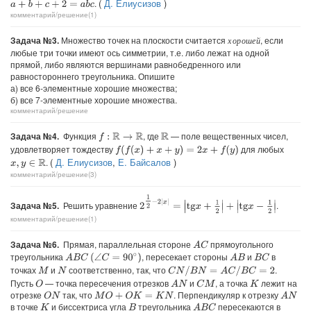
(
Д. Елиусизов
)
.
a
+
b
+
c
+
2
=
a
b
c
комментарий/решение(1)
Задача №3.
Множество точек на плоскости считается
, если
х
о
р
о
ш
е
й
х
о
р
о
ш
е
й
любые три точки имеют ось симметрии, т.е. либо лежат на одной
прямой, либо являются вершинами равнобедренного или
равностороннего треугольника. Опишите
а) все 6-элементные хорошие множества;
б) все 7-элементные хорошие множества.
комментарий/решение
Задача №4.
Функция
, где
— поле вещественных чисел,
f
:
R
→
R
R
удовлетворяет тождеству
для любых
f
(
f
(
x
)
+
x
+
y
)
=
2
x
+
f
(
y
)
(
Д. Елиусизов
,
Е. Байсалов
)
.
x
,
y
∈
R
комментарий/решение(3)
2
1
2
−
2
|
x
|
=
|
tg
x
+
1
2
|
+
|
tg
x
−
1
2
|
Задача №5.
Решить уравнение
.
комментарий/решение(1)
Задача №6.
Прямая, параллельная стороне
прямоугольного
A
C
треугольника
, пересекает стороны
и
в
A
B
C
(
∠
C
=
90
∘
)
A
B
B
C
точках
и
соответственно, так, что
.
C
N
/
B
N
=
A
C
/
B
C
=
2
M
N
Пусть
— точка пересечения отрезков
и
, а точка
лежит на
O
A
N
C
M
K
отрезке
так, что
. Перпендикуляр к отрезку
O
N
M
O
+
O
K
=
K
N
A
N
в точке
и биссектриса угла
треугольника
пересекаются в
A
B
C
K
B