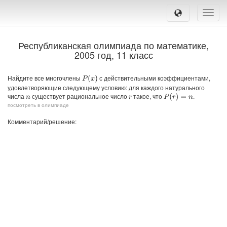
Toggle
naviga
Республиканская олимпиада по математике,
2005 год, 11 класс
Найдите все многочлены
с действительными коэффициентами,
P
(
x
)
удовлетворяющие следующему условию: для каждого натурального
числа
существует рациональное число
такое, что
.
P
(
r
)
=
n
n
r
посмотреть в олимпиаде
Комментарий/решение: