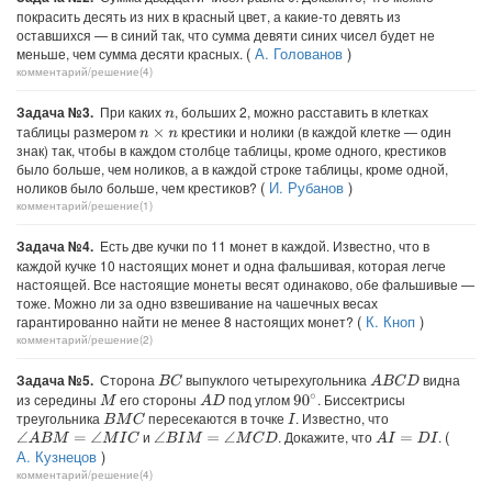
покрасить десять из них в красный цвет, а какие-то девять из
оставшихся — в синий так, что сумма девяти синих чисел будет не
(
А. Голованов
)
меньше, чем сумма десяти красных.
комментарий/решение(4)
Задача №3.
При каких
, больших 2, можно расставить в клетках
n
таблицы размером
крестики и нолики (в каждой клетке — один
n
×
n
знак) так, чтобы в каждом столбце таблицы, кроме одного, крестиков
было больше, чем ноликов, а в каждой строке таблицы, кроме одной,
(
И. Рубанов
)
ноликов было больше, чем крестиков?
комментарий/решение(1)
Задача №4.
Есть две кучки по 11 монет в каждой. Известно, что в
каждой кучке 10 настоящих монет и одна фальшивая, которая легче
настоящей. Все настоящие монеты весят одинаково, обе фальшивые —
тоже. Можно ли за одно взвешивание на чашечных весах
(
К. Кноп
)
гарантированно найти не менее 8 настоящих монет?
комментарий/решение(2)
Задача №5.
Сторона
выпуклого четырехугольника
видна
B
C
A
B
C
D
из середины
его стороны
под углом
. Биссектрисы
A
D
90
∘
M
треугольника
пересекаются в точке
. Известно, что
B
M
C
I
(
и
. Докажите, что
.
∠
A
B
M
=
∠
M
I
C
∠
B
I
M
=
∠
M
C
D
A
I
=
D
I
А. Кузнецов
)
комментарий/решение(4)