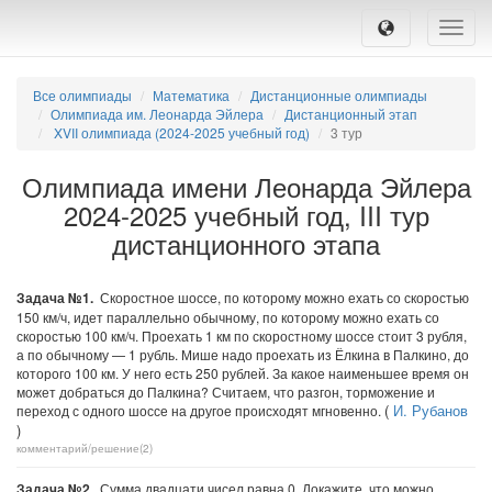
Toggle
naviga
Все олимпиады
Математика
Дистанционные олимпиады
Олимпиада им. Леонарда Эйлера
Дистанционный этап
XVII олимпиада (2024-2025 учебный год)
3 тур
Олимпиада имени Леонарда Эйлера
2024-2025 учебный год, III тур
дистанционного этапа
Задача №1.
Скоростное шоссе, по которому можно ехать со скоростью
150 км/ч, идет параллельно обычному, по которому можно ехать со
скоростью 100 км/ч. Проехать 1 км по скоростному шоссе стоит 3 рубля,
а по обычному — 1 рубль. Мише надо проехать из Ёлкина в Палкино, до
которого 100 км. У него есть 250 рублей. За какое наименьшее время он
может добраться до Палкина? Считаем, что разгон, торможение и
(
И. Рубанов
переход с одного шоссе на другое происходят мгновенно.
)
комментарий/решение(2)
Задача №2.
Сумма двадцати чисел равна 0. Докажите, что можно