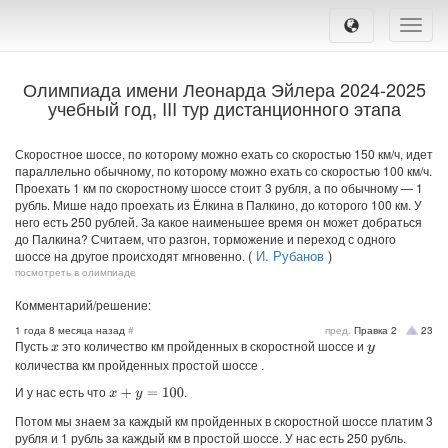
Toggle
naviga
Олимпиада имени Леонарда Эйлера 2024-2025
учебный год, III тур дистанционного этапа
Скоростное шоссе, по которому можно ехать со скоростью 150 км/ч, идет
параллельно обычному, по которому можно ехать со скоростью 100 км/ч.
Проехать 1 км по скоростному шоссе стоит 3 рубля, а по обычному — 1
рубль. Мише надо проехать из Ёлкина в Палкино, до которого 100 км. У
него есть 250 рублей. За какое наименьшее время он может добраться
до Палкина? Считаем, что разгон, торможение и переход с одного
(
И. Рубанов
)
шоссе на другое происходят мгновенно.
посмотреть в олимпиаде
Комментарий/решение:
1 года 8 месяца назад
#
пред.
Правка
2
23
Пусть
это количество км пройденных в скоростной шоссе и
x
y
количества км пройденных простой шоссе .
И у нас есть что
.
x
+
y
=
100
Потом мы знаем за каждый км пройденных в скоростной шоссе платим 3
рубля и 1 рубль за каждый км в простой шоссе. У нас есть 250 рубль.