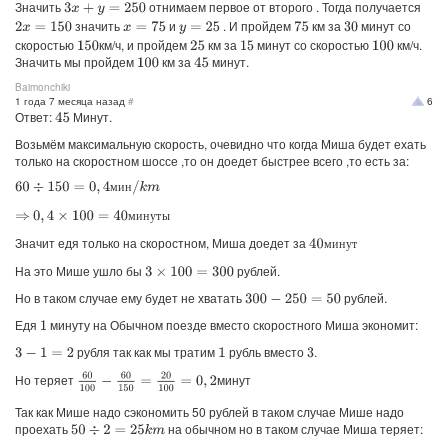
Значить
отнимаем первое от второго . Тогда получается
3
x
+
y
=
250
значить
и
. И пройдем
км за
минут со
2
x
=
150
x
=
75
y
=
25
75
30
скоростью
км/ч, и пройдем
км за
минут со скоростью
км/ч.
150
25
15
100
Значить мы пройдем
км за
минут.
100
45
Baimonchiki
1 года 7 месяца назад
#
6
Ответ:
Минут.
45
Возьмём максимальную скорость, очевидно что когда Миша будет ехать
только на скоростном шоссе ,то он доедет быстрее всего ,то есть за:
60
÷
150
=
0
,
4
м
и
н
/
k
m
м
и
н
0
,
4
×
100
=
40
м
и
н
у
т
ы
м
и
н
у
т
ы
⇒
Значит едя только на скоростном, Миша доедет за
40
м
и
н
у
т
м
и
н
у
т
На это Мише ушло бы
рублей.
3
×
100
=
300
Но в таком случае ему будет не хватать
рублей.
300
−
250
=
50
Едя
минуту на Обычном поезде вместо скоростного Миша экономит:
1
рубля так как мы тратим
рубль вместо
.
3
−
1
=
2
1
3
60
100
−
60
150
=
20
100
=
0
,
2
Но теряет
минут
Так как Мише надо сэкономить 50 рублей в таком случае Мише надо
проехать
на обычном но в таком случае Миша теряет:
50
÷
2
=
25
k
m