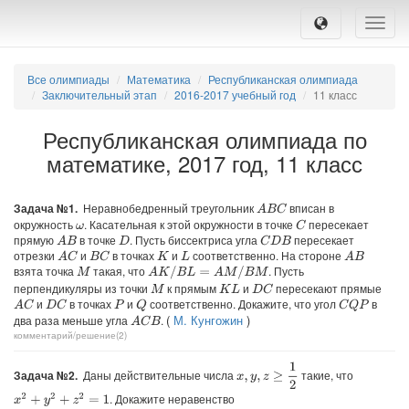
Toggle
naviga
Все олимпиады
Математика
Республиканская олимпиада
Заключительный этап
2016-2017 учебный год
11 класс
Республиканская олимпиада по
математике, 2017 год, 11 класс
Задача №1.
Неравнобедренный треугольник
вписан в
A
B
C
окружность
. Касательная к этой окружности в точке
пересекает
C
ω
прямую
в точке
. Пусть биссектриса угла
пересекает
A
B
C
D
B
D
отрезки
и
в точках
и
соответственно. На стороне
A
C
B
C
A
B
K
L
взята точка
такая, что
. Пусть
A
K
/
B
L
=
A
M
/
B
M
M
перпендикуляры из точки
к прямым
и
пересекают прямые
D
C
M
K
L
и
в точках
и
соответственно. Докажите, что угол
в
A
C
D
C
Q
C
Q
P
P
(
М. Кунгожин
)
два раза меньше угла
.
A
C
B
комментарий/решение(2)
x
,
y
,
z
≥
1
2
Задача №2.
Даны действительные числа
такие, что
. Докажите неравенство
x
2
+
y
2
+
z
2
=
1