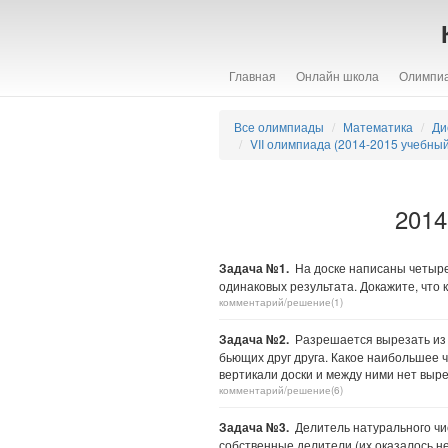
Главная
Онлайн школа
Олимпи
Все олимпиады
Математика
Ди
VII олимпиада (2014-2015 учебный
2014
Задача №1.
На доске написаны четыре 
одинаковых результата. Докажите, что
комментарий/решение(1)
Задача №2.
Разрешается вырезать из
бьющих друг друга. Какое наибольшее ч
вертикали доски и между ними нет выр
комментарий/решение(6)
Задача №3.
Делитель натурального чис
собственные делители (их оказалось н