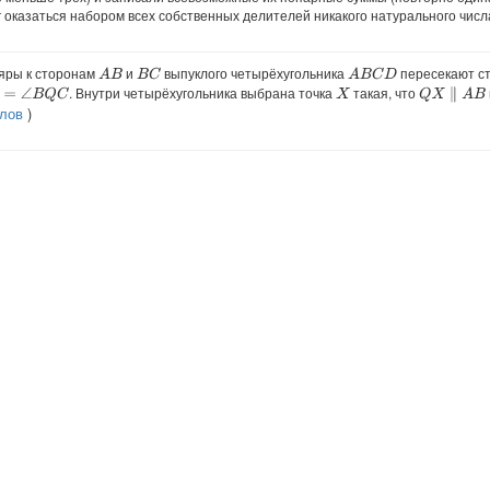
г оказаться набором всех собственных делителей никакого натурального числ
яры к сторонам
и
выпуклого четырёхугольника
пересекают с
A
B
B
C
A
B
C
D
. Внутри четырёхугольника выбрана точка
такая, что
∠
B
Q
C
Q
X
∥
A
B
X
рлов
)