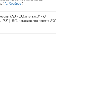
(
А. Храбров
)
а.
тороны
и
в точках
и
C
D
D
A
Q
P
и
. Докажите, что прямая
P
X
∥
B
C
B
X