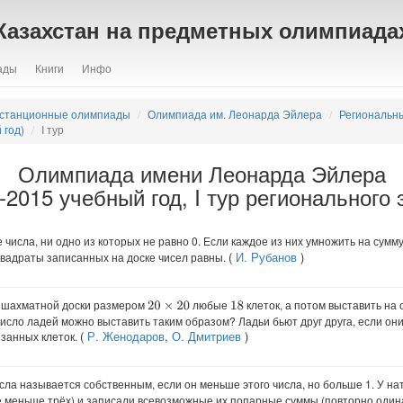
Казахстан на предметных олимпиада
ады
Книги
Инфо
станционные олимпиады
Олимпиада им. Леонарда Эйлера
Региональн
 год)
I тур
Олимпиада имени Леонарда Эйлера
-2015 учебный год, I тур регионального 
числа, ни одно из которых не равно 0. Если каждое из них умножить на сумм
(
И. Рубанов
)
 квадраты записанных на доске чисел равны.
 шахматной доски размером
любые
клеток, а потом выставить на 
20
×
20
18
исло ладей можно выставить таким образом? Ладьи бьют друг друга, если они
(
Р. Женодаров
,
О. Дмитриев
)
езанных клеток.
ла называется собственным, если он меньше этого числа, но больше 1. У на
е меньше трёх) и записали всевозможные их попарные суммы (повторно один