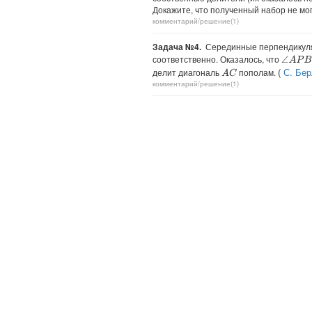
Докажите, что полученный набор не мо
комментарий/решение(1)
Задача №4.
Серединные перпендикул
соответственно. Оказалось, что
∠
A
P
B
=
(
С. Бе
делит диагональ
пополам.
A
C
комментарий/решение(1)