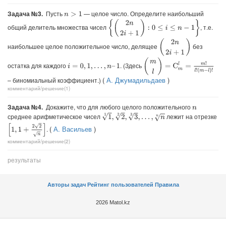
Задача №3.
Пусть
— целое число. Определите наибольший
n
>
1
{
(
2
n
2
i
+
1
)
:
0
≤
i
≤
n
−
1
}
общий делитель множества чисел
, т.е.
(
2
n
2
i
+
1
)
наибольшее целое положительное число, делящее
без
(
m
l
)
=
C
m
l
=
m
!
l
!
(
m
−
l
)
!
остатка для каждого
. (Здесь
i
=
0
,
1
,
.
.
.
,
n
–
1
(
А. Джумадильдаев
)
– биномиальный коэффициент.)
комментарий/решение(1)
Задача №4.
Докажите, что для любого целого положительного
n
1
1
,
2
2
,
3
3
,
…
,
n
n
среднее арифметическое чисел
лежит на отрезке
[
1
,
1
+
2
2
n
]
(
А. Васильев
)
.
комментарий/решение(2)
результаты
Авторы задач
Рейтинг пользователей
Правила
2026 Matol.kz