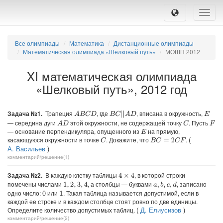
Toggle
naviga
Все олимпиады
Математика
Дистанционные олимпиады
Математическая олимпиада «Шелковый путь»
МОШП 2012
XI математическая олимпиада
«Шелковый путь», 2012 год
Задача №1.
Трапеция
, где
, вписана в окружность,
A
B
C
D
B
C
|
|
A
D
E
— середина дуги
этой окружности, не содержащей точку
. Пусть
A
D
C
F
— основание перпендикуляра, опущенного из
на прямую,
E
(
касающуюся окружности в точке
. Докажите, что
.
C
B
C
=
2
C
F
А. Васильев
)
комментарий/решение(1)
Задача №2.
В каждую клетку таблицы
, в которой строки
4
×
4
помечены числами
, а столбцы — буквами
, записано
a
,
b
,
c
,
d
1
,
2
,
3
,
4
одно число:
или
. Такая таблица называется допустимой, если в
0
1
каждой ее строке и в каждом столбце стоят ровно по две единицы.
(
Д. Елиусизов
)
Определите количество допустимых таблиц.
комментарий/решение(2)