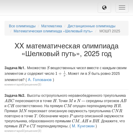
Toggle
naviga
Все олимпиады
Математика
Дистанционные олимпиады
Математическая олимпиада «Шелковый путь»
МОШП 2025
XX математическая олимпиада
«Шелковый путь», 2025 год
Задача №1.
Множество
вещественных чисел вместе с каждым своим
S
1
+
1
x
элементом
содержит число
. Может ли в
быть ровно 2025
S
x
(
А. Голованов
)
элементов?
комментарий/решение(3)
Задача №2.
Высоты остроугольного неравнобедренного треугольника
пересекаются в точке
. Точки
и
— середины отрезков
A
B
C
A
B
H
M
N
и
соответственно. На прямую
опущен перпендикуляр
.
C
H
C
M
H
R
Прямая
пересекает описанную окружность треугольника
C
N
R
M
N
повторно в точке
. Обозначим через
центр описанной окружности
T
P
треугольника, образованного прямыми
,
и
. Докажите, что
C
M
A
H
B
H
(
М. Кунгожин
)
прямые
и
перпендикулярны.
C
T
H
P
комментарий/решение(3)