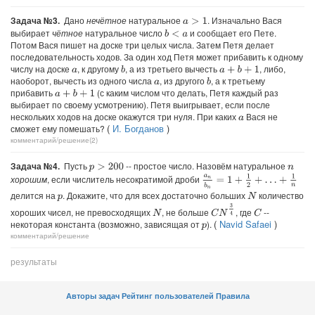
Задача №3.
Дано
нечётное
натуральное
. Изначально Вася
a
>
1
выбирает
чётное
натуральное число
и сообщает его Пете.
b
<
a
Потом Вася пишет на доске три целых числа. Затем Петя делает
последовательность ходов. За один ход Петя может прибавить к одному
числу на доске
, к другому
, а из третьего вычесть
, либо,
b
a
+
b
+
1
a
наоборот, вычесть из одного числа
, из другого
, а к третьему
b
a
прибавить
(с каким числом что делать, Петя каждый раз
a
+
b
+
1
выбирает по своему усмотрению). Петя выигрывает, если после
нескольких ходов на доске окажутся три нуля. При каких
Вася не
a
(
И. Богданов
)
сможет ему помешать?
комментарий/решение(2)
Задача №4.
Пусть
-- простое число. Назовём натуральное
p
>
200
n
a
n
b
n
=
1
+
1
2
+
…
+
1
n
хорошим
, если числитель несократимой дроби
делится на
. Докажите, что для всех достаточно больших
количество
N
p
C
N
3
4
хороших чисел, не превосходящих
, не больше
, где
--
C
N
(
Navid Safaei
)
некоторая константа (возможно, зависящая от
).
p
комментарий/решение
результаты
Авторы задач
Рейтинг пользователей
Правила