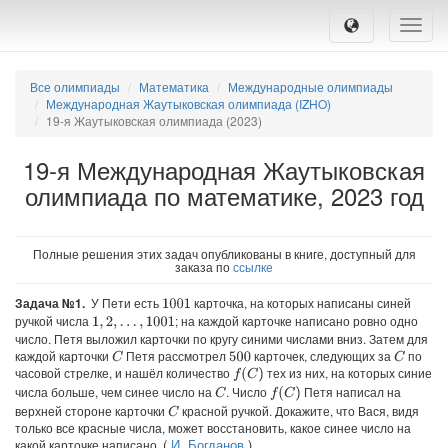
Toggle
naviga
Все олимпиады
Математика
Международные олимпиады
Международная Жаутыковская олимпиада (IZHO)
19-я Жаутыковская олимпиада (2023)
19-я Международная Жаутыковская
олимпиада по математике, 2023 год
Полные решения этих задач опубликованы в книге, доступный для
заказа по
ссылке
Задача №1.
У Пети есть
карточка, на которых написаны синей
1001
ручкой числа
; на каждой карточке написано ровно одно
1
,
2
,
…
,
1001
число. Петя выложил карточки по кругу синими числами вниз. Затем для
каждой карточки
Петя рассмотрел
карточек, следующих за
по
C
C
500
часовой стрелке, и нашёл количество
тех из них, на которых синие
f
(
C
)
числа больше, чем синее число на
. Число
Петя написал на
C
f
(
C
)
верхней стороне карточки
красной ручкой. Докажите, что Вася, видя
C
только все красные числа, может восстановить, какое синее число на
(
И. Богданов
)
какой карточке написано.