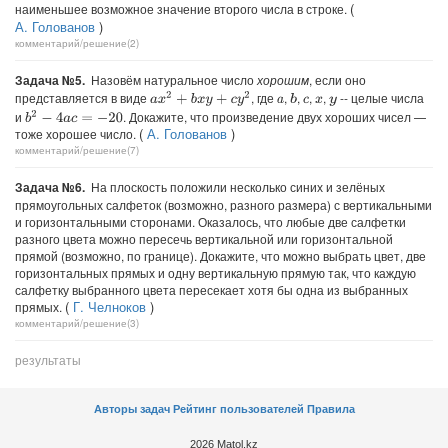
(
наименьшее возможное значение второго числа в строке.
А. Голованов
)
комментарий/решение(2)
Задача №5.
Назовём натуральное число
хорошим
, если оно
представляется в виде
, где
,
,
,
,
-- целые числа
a
x
2
+
b
x
y
+
c
y
2
b
a
c
x
y
и
. Докажите, что произведение двух хороших чисел —
b
2
−
4
a
c
=
−
20
(
А. Голованов
)
тоже хорошее число.
комментарий/решение(7)
Задача №6.
На плоскость положили несколько синих и зелёных
прямоугольных салфеток (возможно, разного размера) с вертикальными
и горизонтальными сторонами. Оказалось, что любые две салфетки
разного цвета можно пересечь вертикальной или горизонтальной
прямой (возможно, по границе). Докажите, что можно выбрать цвет, две
горизонтальных прямых и одну вертикальную прямую так, что каждую
салфетку выбранного цвета пересекает хотя бы одна из выбранных
(
Г. Челноков
)
прямых.
комментарий/решение(3)
результаты
Авторы задач
Рейтинг пользователей
Правила
2026 Matol.kz