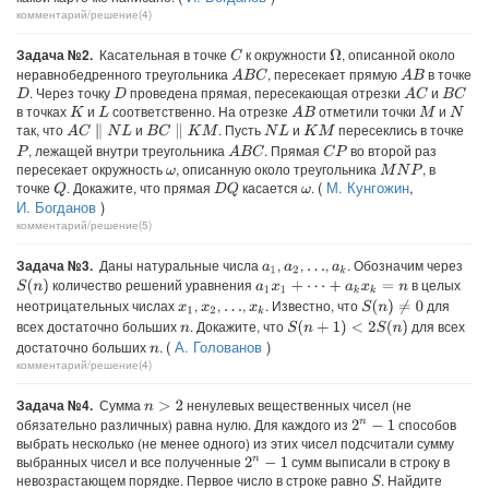
комментарий/решение(4)
Задача №2.
Касательная в точке
к окружности
, описанной около
C
Ω
неравнобедренного треугольника
, пересекает прямую
в точке
A
B
C
A
B
. Через точку
проведена прямая, пересекающая отрезки
и
A
C
B
C
D
D
в точках
и
соответственно. На отрезке
отметили точки
и
A
B
K
L
M
N
так, что
и
. Пусть
и
пересеклись в точке
A
C
∥
N
L
B
C
∥
K
M
N
L
K
M
, лежащей внутри треугольника
. Прямая
во второй раз
A
B
C
C
P
P
пересекает окружность
, описанную около треугольника
, в
M
N
P
ω
(
М. Кунгожин
,
точке
. Докажите, что прямая
касается
.
Q
D
Q
ω
И. Богданов
)
комментарий/решение(5)
Задача №3.
Даны натуральные числа
,
,
,
. Обозначим через
a
1
a
2
a
k
…
количество решений уравнения
в целых
S
(
n
)
a
1
x
1
+
⋯
+
a
k
x
k
=
n
неотрицательных числах
,
,
,
. Известно, что
для
S
(
n
)
≠
0
x
1
x
2
x
k
…
всех достаточно больших
. Докажите, что
для всех
S
(
n
+
1
)
<
2
S
(
n
)
n
(
А. Голованов
)
достаточно больших
.
n
комментарий/решение(4)
Задача №4.
Сумма
ненулевых вещественных чисел (не
n
>
2
обязательно различных) равна нулю. Для каждого из
способов
2
n
−
1
выбрать несколько (не менее одного) из этих чисел подсчитали сумму
выбранных чисел и все полученные
сумм выписали в строку в
2
n
−
1
невозрастающем порядке. Первое число в строке равно
. Найдите
S