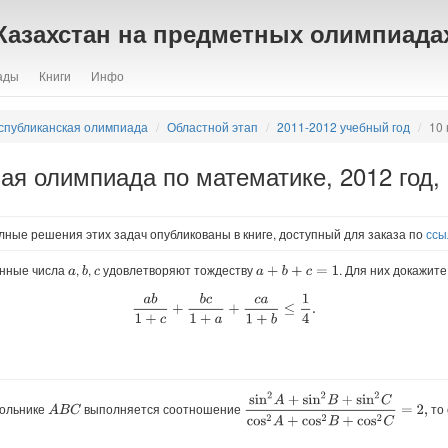
Казахстан на предметных олимпиада
ады
Книги
Инфо
спубликанская олимпиада
Областной этап
2011-2012 учебный год
10 
ая олимпиада по математике, 2012 год, 
лные решения этих задач опубликованы в книге, доступный для заказа по
ссы
нные числа
,
,
удовлетворяют тождеству
. Для них докажит
b
a
+
b
+
c
=
1
a
c
a
b
1
+
c
+
b
c
1
+
a
+
c
a
1
+
b
≤
1
4
.
sin
2
A
+
sin
2
B
+
sin
2
C
cos
2
A
+
cos
2
B
+
co
гольнике
выполняется соотношение
то 
A
B
C