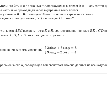
угольника
с помощью
прямоугольных плиток
называется
т
т
2
m
×
n
2
×
1
m
n
е части и не проходящая через внутренние точки плиток.
ямоугольника
с помощью 18 плиток является трансверсальным.
6
×
6
амощение прямоугольника
с помощью 21 плитки?
6
×
7
угольника
выбраны точки
и
, соответственно. Прямые
и
пе
A
B
C
C
D
D
E
B
E
о точки
,
,
и
лежат на одной окружности.
A
D
F
E
{
2
sin
x
+
3
cos
y
=
3
,
3
sin
y
+
2
cos
x
=
4.
е решения системы уравнений:
ральное число
, обладающее тем свойством, что оно делится на все натур
n