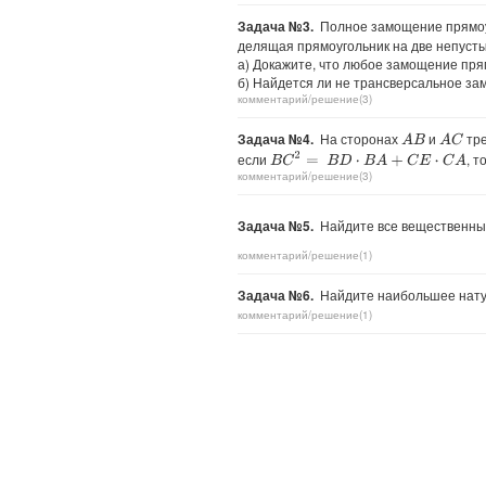
Задача №3.
Полное замощение прямо
делящая прямоугольник на две непусты
а) Докажите, что любое замощение пр
б) Найдется ли не трансверсальное з
комментарий/решение(3)
Задача №4.
На сторонах
и
тре
A
B
A
C
B
C
2
=
B
D
⋅
B
A
+
C
E
⋅
C
A
если
, т
комментарий/решение(3)
Задача №5.
Найдите все вещественны
комментарий/решение(1)
Задача №6.
Найдите наибольшее нату
комментарий/решение(1)