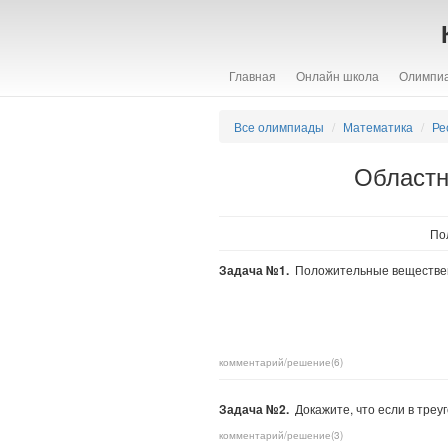
Главная
Онлайн школа
Олимпи
Все олимпиады
Математика
Ре
Областн
По
Задача №1.
Положительные веществе
комментарий/решение(6)
Задача №2.
Докажите, что если в треу
комментарий/решение(3)