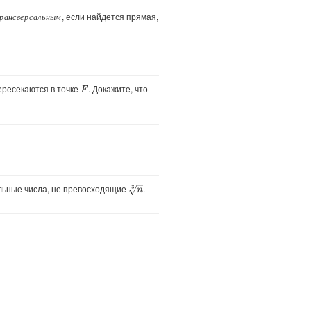
, если найдется прямая,
рансверсальным
р
а
н
с
в
е
р
с
а
л
ь
н
ы
м
ресекаются в точке
. Докажите, что
F
альные числа, не превосходящие
.
n
3