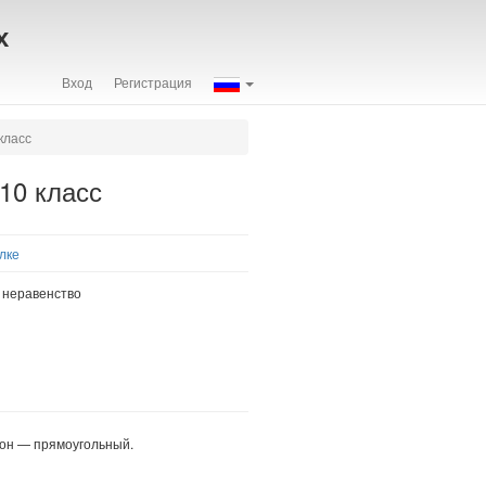
х
Вход
Регистрация
класс
10 класс
лке
е неравенство
s
2
C
=
2
,
он — прямоугольный.