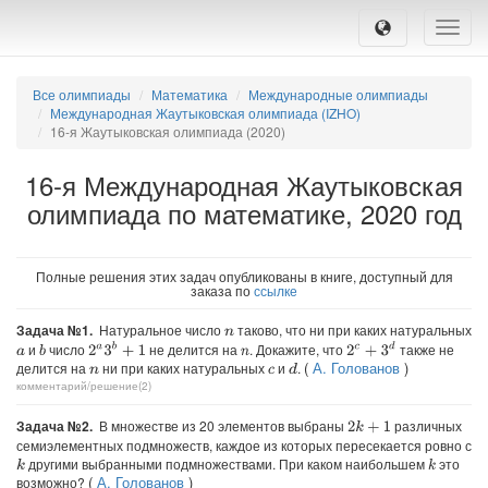
Toggle
naviga
Все олимпиады
Математика
Международные олимпиады
Международная Жаутыковская олимпиада (IZHO)
16-я Жаутыковская олимпиада (2020)
16-я Международная Жаутыковская
олимпиада по математике, 2020 год
Полные решения этих задач опубликованы в книге, доступный для
заказа по
ссылке
Задача №1.
Натуральное число
таково, что ни при каких натуральных
n
и
число
не делится на
. Докажите, что
также не
2
a
3
b
+
1
2
c
+
3
d
b
a
n
(
А. Голованов
)
делится на
ни при каких натуральных
и
.
d
n
c
комментарий/решение(2)
Задача №2.
В множестве из 20 элементов выбраны
различных
2
k
+
1
семиэлементных подмножеств, каждое из которых пересекается ровно с
другими выбранными подмножествами. При каком наибольшем
это
k
k
(
А. Голованов
)
возможно?