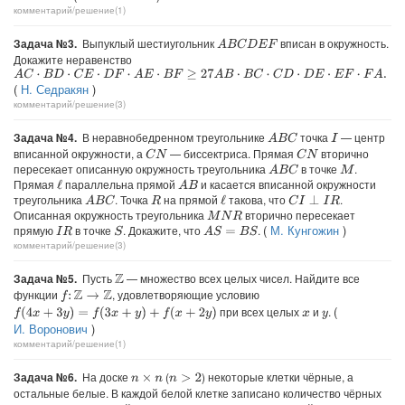
комментарий/решение(1)
Задача №3.
Выпуклый шестиугольник
вписан в окружность.
A
B
C
D
E
F
Докажите неравенство
A
C
⋅
B
D
⋅
C
E
⋅
D
F
⋅
A
E
⋅
B
F
≥
27
A
B
⋅
B
C
⋅
C
D
⋅
D
E
⋅
E
F
⋅
F
A
.
(
Н. Седракян
)
комментарий/решение(3)
Задача №4.
В неравнобедренном треугольнике
точка
— центр
A
B
C
I
вписанной окружности, а
— биссектриса. Прямая
вторично
C
N
C
N
пересекает описанную окружность треугольника
в точке
.
A
B
C
M
Прямая
параллельна прямой
и касается вписанной окружности
ℓ
A
B
треугольника
. Точка
на прямой
такова, что
.
A
B
C
ℓ
C
I
⊥
I
R
R
Описанная окружность треугольника
вторично пересекает
M
N
R
(
М. Кунгожин
)
прямую
в точке
. Докажите, что
.
S
A
S
=
B
S
I
R
комментарий/решение(3)
Задача №5.
Пусть
— множество всех целых чисел. Найдите все
Z
функции
, удовлетворяющие условию
f
:
Z
→
Z
(
при всех целых
и
.
f
(
4
x
+
3
y
)
=
f
(
3
x
+
y
)
+
f
(
x
+
2
y
)
x
y
И. Воронович
)
комментарий/решение(1)
Задача №6.
На доске
(
) некоторые клетки чёрные, а
n
>
2
n
×
n
остальные белые. В каждой белой клетке записано количество чёрных