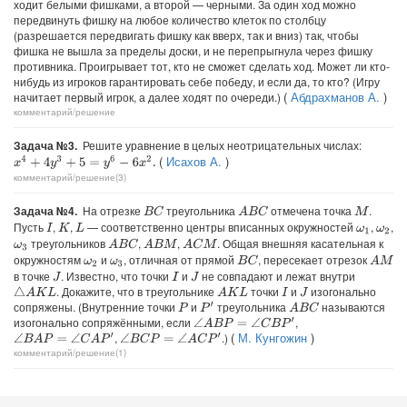
ходит белыми фишками, а второй — черными. За один ход можно
передвинуть фишку на любое количество клеток по столбцу
(разрешается передвигать фишку как вверх, так и вниз) так, чтобы
фишка не вышла за пределы доски, и не перепрыгнула через фишку
противника. Проигрывает тот, кто не сможет сделать ход. Может ли кто-
нибудь из игроков гарантировать себе победу, и если да, то кто? (Игру
(
Абдрахманов А.
)
начитает первый игрок, а далее ходят по очереди.)
комментарий/решение
Задача №3.
Решите уравнение в целых неотрицательных числах:
(
Исахов А.
)
x
4
+
4
y
3
+
5
=
y
6
−
6
x
2
.
комментарий/решение(3)
Задача №4.
На отрезке
треугольника
отмечена точка
.
B
C
A
B
C
M
Пусть
,
,
— соответственно центры вписанных окружностей
,
,
I
K
L
ω
1
ω
2
треугольников
,
,
. Общая внешняя касательная к
A
B
C
A
B
M
A
C
M
ω
3
окружностям
и
, отличная от прямой
, пересекает отрезок
B
C
A
M
ω
2
ω
3
в точке
. Известно, что точки
и
не совпадают и лежат внутри
J
I
J
. Докажите, что в треугольнике
точки
и
изогонально
△
A
K
L
A
K
L
I
J
сопряжены. (Внутренние точки
и
треугольника
называются
P
′
A
B
C
P
изогонально сопряжёнными, если
,
∠
A
B
P
=
∠
C
B
P
′
(
М. Кунгожин
)
,
.)
∠
B
A
P
=
∠
C
A
P
′
∠
B
C
P
=
∠
A
C
P
′
комментарий/решение(1)