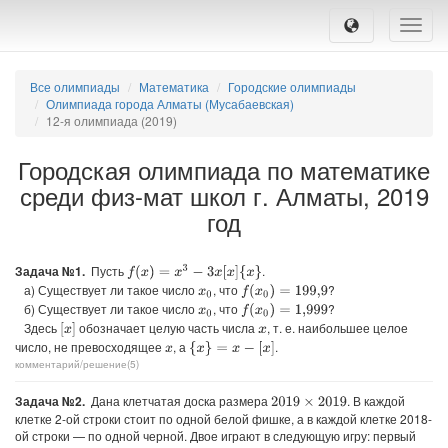
Toggle
naviga
Все олимпиады
Математика
Городские олимпиады
Олимпиада города Алматы (Мусабаевская)
12-я олимпиада (2019)
Городская олимпиада по математике
среди физ-мат школ г. Алматы, 2019
год
Задача №1.
Пусть
.
f
(
x
)
=
x
3
−
3
x
[
x
]
{
x
}
а) Существует ли такое число
, что
?
f
(
x
0
)
=
199
,
9
x
0
б) Существует ли такое число
, что
?
f
(
x
0
)
=
1
,
999
x
0
Здесь
обозначает целую часть числа
, т. е. наибольшее целое
[
x
]
x
число, не превосходящее
, а
.
{
x
}
=
x
−
[
x
]
x
комментарий/решение(5)
Задача №2.
Дана клетчатая доска размера
. В каждой
2019
×
2019
клетке 2-ой строки стоит по одной белой фишке, а в каждой клетке 2018-
ой строки — по одной черной. Двое играют в следующую игру: первый