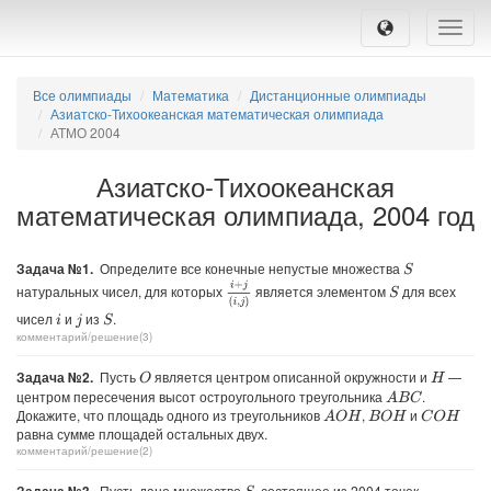
Toggle
naviga
Все олимпиады
Математика
Дистанционные олимпиады
Азиатско-Тихоокеанская математическая олимпиада
АТМО 2004
Азиатско-Тихоокеанская
математическая олимпиада, 2004 год
Задача №1.
Определите все конечные непустые множества
S
i
+
j
(
i
,
j
)
натуральных чисел, для которых
является элементом
для всех
S
чисел
и
из
.
S
i
j
комментарий/решение(3)
Задача №2.
Пусть
является центром описанной окружности и
—
O
H
центром пересечения высот остроугольного треугольника
.
A
B
C
Докажите, что площадь одного из треугольников
,
и
A
O
H
B
O
H
C
O
H
равна сумме площадей остальных двух.
комментарий/решение(2)
Пусть дано множество
, состоящее из 2004 точек