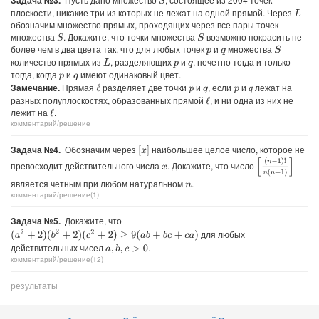
Задача №3.
S
плоскости, никакие три из которых не лежат на одной прямой. Через
L
обозначим множество прямых, проходящих через все пары точек
множества
. Докажите, что точки множества
возможно покрасить не
S
S
более чем в два цвета так, что для любых точек
и
множества
S
p
q
количество прямых из
, разделяющих
и
, нечетно тогда и только
L
p
q
тогда, когда
и
имеют одинаковый цвет.
p
q
Замечание.
Прямая
разделяет две точки
и
, если
и
лежат на
ℓ
p
q
p
q
разных полуплоскостях, образованных прямой
, и ни одна из них не
ℓ
лежит на
.
ℓ
комментарий/решение
Задача №4.
Обозначим через
наибольшее целое число, которое не
[
x
]
[
(
n
−
1
)
!
n
(
n
+
1
)
]
превосходит действительного числа
. Докажите, что число
x
является четным при любом натуральном
.
n
комментарий/решение(1)
Задача №5.
Докажите, что
(
a
2
+
2
)
(
b
2
+
2
)
(
c
2
+
2
)
≥
9
(
a
b
+
b
c
+
c
a
)
для любых
действительных чисел
.
a
,
b
,
c
>
0
комментарий/решение(12)
результаты