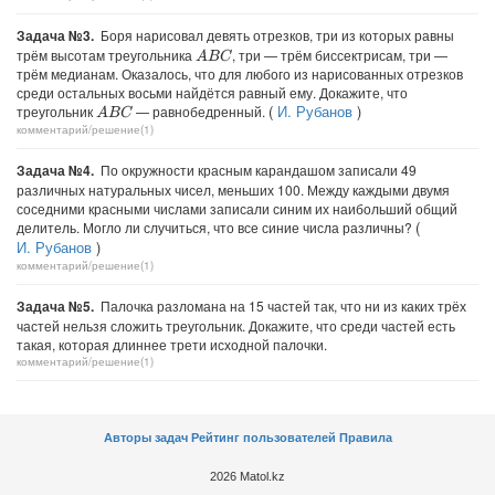
Задача №3.
Боря нарисовал девять отрезков, три из которых равны
трём высотам треугольника
, три — трём биссектрисам, три —
A
B
C
трём медианам. Оказалось, что для любого из нарисованных отрезков
среди остальных восьми найдётся равный ему. Докажите, что
(
И. Рубанов
)
треугольник
— равнобедренный.
A
B
C
комментарий/решение(1)
Задача №4.
По окружности красным карандашом записали 49
различных натуральных чисел, меньших 100. Между каждыми двумя
соседними красными числами записали синим их наибольший общий
(
делитель. Могло ли случиться, что все синие числа различны?
И. Рубанов
)
комментарий/решение(1)
Задача №5.
Палочка разломана на 15 частей так, что ни из каких трёх
частей нельзя сложить треугольник. Докажите, что среди частей есть
такая, которая длиннее трети исходной палочки.
комментарий/решение(1)
Авторы задач
Рейтинг пользователей
Правила
2026 Matol.kz