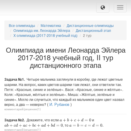
Toggle
naviga
Все олимпиады
Математика
Дистанционные олимпиады
Олимпиада им. Леонарда Эйлера
Дистанционный этап
X олимпиада (2017-2018 учебный год)
2 тур
Олимпиада имени Леонарда Эйлера
2017-2018 учебный год, II тур
дистанционного этапа
Задача №1.
Четыре мальчика заглянули в коробку, где лежат цветные
шарики. На вопрос, каких цветов шарики там лежат, они ответили так.
Петя: «Красные, синие и зелёные». Вася: «Красные, синие и жёлтые».
Коля: «Красные, жёлтые и зелёные». Миша: «Жёлтые, зелёные и
синие». Могло ли случиться, что каждый из мальчиков один цвет назвал
(
И. Рубанов
)
верно, а два — неверно?
комментарий/решение(1)
Задача №2.
Докажите, что если
и
a
+
b
+
c
+
d
=
0
, то
a
b
+
c
d
+
a
c
+
b
c
+
a
d
+
b
d
=
0
a
=
b
=
c
=
d
=
0.
комментарий/решение(1)