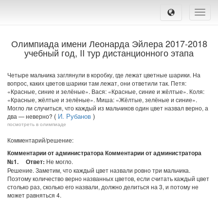
Toggle
naviga
Олимпиада имени Леонарда Эйлера 2017-2018
учебный год, II тур дистанционного этапа
Четыре мальчика заглянули в коробку, где лежат цветные шарики. На
вопрос, каких цветов шарики там лежат, они ответили так. Петя:
«Красные, синие и зелёные». Вася: «Красные, синие и жёлтые». Коля:
«Красные, жёлтые и зелёные». Миша: «Жёлтые, зелёные и синие».
Могло ли случиться, что каждый из мальчиков один цвет назвал верно, а
(
И. Рубанов
)
два — неверно?
посмотреть в олимпиаде
Комментарий/решение:
Комментарии от администратора Комментарии от администратора
№1.
Ответ:
Не могло.
Решение. Заметим, что каждый цвет назвали ровно три мальчика.
Поэтому количество верно названных цветов, если считать каждый цвет
столько раз, сколько его назвали, должно делиться на 3, и потому не
может равняться 4.