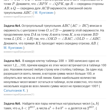
A
N
=
C
K
=
C
L
=
B
M
.
K
L
M
N
точке
. Докажите, что
, где
— середина стороны
∠
R
P
N
=
∠
Q
P
K
P
R
, а
— середина дуги
окружности, описанной около
A
B
Q
A
C
B
(
М. Кунгожин
)
треугольника
.
A
B
C
комментарий/решение(1)
Задача №4.
Остроугольный треугольник
вписан в
A
B
C
(
A
C
>
B
C
)
окружность с центром в точке
, а
— диаметр этой окружности. На
O
C
D
продолжении луча
за точку
взята точка
, а на отрезке
D
A
A
K
B
D
точка
так, что
,
.
(
D
L
>
L
B
)
∠
O
K
D
=
∠
B
A
C
∠
O
L
D
=
∠
A
B
C
L
(
Докажите, что прямая
проходит через середину отрезка
.
A
B
K
L
М. Кунгожин
)
комментарий/решение(2)
Задача №5.
В каждую клетку таблицы
записано одно из
100
×
100
чисел 1,2,...,100, причем каждое из этих чисел встречается в таблице 100
раз. Назовем
линией
любую строку или столбец таблицы. За один ход
разрешается взять линию, в котором сумма чисел больше 100, и
обнулить все числа на этой линии. Какое наибольшее количество
ненулевых чисел может остаться в таблице, если известно, что после
(
нескольких ходов во всех линиях сумма чисел не превосходит 100?
Сатылханов К.
)
комментарий/решение(1)
Задача №6.
Найдите все пары нечетных натуральных чисел
(
a
,
b
)
(
таких, что
, а числа
и
делятся на
.
a
,
b
<
2
2017
a
b
+
b
2
2017
b
a
+
a