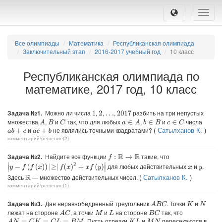
Toggle
naviga
Все олимпиады
Математика
Республиканская олимпиада
Заключительный этап
2016-2017 учебный год
10 класс
Республиканская олимпиада по
математике, 2017 год, 10 класс
Задача №1.
Можно ли числа
,
,
,
разбить на три непустых
1
2
2017
…
множества
,
и
так, что для любых
,
и
числа
A
C
a
∈
A
b
∈
B
c
∈
C
B
(
Сатылханов К.
)
и
не являлись точными квадратами?
a
b
+
c
a
c
+
b
комментарий/решение(2)
Задача №2.
Найдите все функции
такие, что
f
:
R
→
R
|
y
−
f
(
f
(
x
)
)
|
≥
|
f
(
x
)
2
+
x
f
(
y
)
|
для любых действительных
и
.
x
y
(
Сатылханов К.
)
Здесь
— множество действительных чисел.
R
комментарий/решение(1)
Задача №3.
Дан неравнобедренный треугольник
. Точки
и
A
B
C
K
N
лежат на стороне
, а точки
и
на стороне
так, что
A
C
B
C
M
L
Пусть отрезки
и
пересекаются в