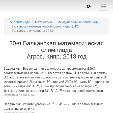
Toggle
naviga
Все олимпиады
Математика
Международные олимпиады
Балканская математическая олимпиада (BMO)
Балканская олимпиада 2013
30-я Балканская математическая
олимпиада
Агрос, Кипр, 2013 год
Задача №1.
Вневписанная окружность
треугольника
,
A
B
C
ω
a
соответствующая вершине
, касается прямой
в точке
и прямой
A
A
B
P
в
; а вневписанная окружность
, соответствующая вершине
,
A
C
Q
B
ω
b
касается прямой
в точке
и прямой
в
. Пусть
— проекция
B
A
B
C
M
N
K
точки
на прямую
, а
— проекция точки
на прямую
.
C
C
P
Q
M
N
L
Докажите, что четыре точки
лежат на одной окружности.
M
,
K
,
L
,
P
комментарий/решение(2)
Задача №2.
Решите уравнение
в положительных
x
5
+
4
y
=
2013
z
целых числах
,
и
.
x
y
z
комментарий/решение(1)