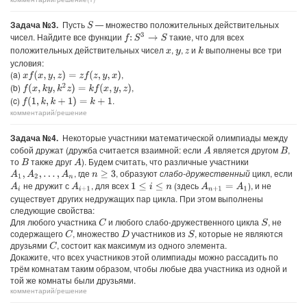
Задача №3.
Пусть
— множество положительных действительных
S
чисел. Найдите все функции
такие, что для всех
f
:
S
3
→
S
положительных действительных чисел
,
,
и
выполнены все три
k
x
y
z
условия:
(a)
,
x
f
(
x
,
y
,
z
)
=
z
f
(
z
,
y
,
x
)
(b)
,
f
(
x
,
k
y
,
k
2
z
)
=
k
f
(
x
,
y
,
z
)
(c)
.
f
(
1
,
k
,
k
+
1
)
=
k
+
1
комментарий/решение
Задача №4.
Некоторые участники математической олимпиады между
собой дружат (дружба считается взаимной: если
является другом
,
A
B
то
также друг
). Будем считать, что различные участники
A
B
, где
, образуют
слабо-дружественный
цикл, если
A
1
,
A
2
,
…
,
A
n
n
≥
3
не дружит с
, для всех
(здесь
), и не
A
i
A
i
+
1
A
n
+
1
=
A
1
1
≤
i
≤
n
существует других недружащих пар цикла. При этом выполнены
следующие свойства:
Для любого участника
и любого слабо-дружественного цикла
, не
C
S
содержащего
, множество
участников из
, которые не являются
C
S
D
друзьями
, состоит как максимум из одного элемента.
C
Докажите, что всех участников этой олимпиады можно рассадить по
трём комнатам таким образом, чтобы любые два участника из одной и
той же комнаты были друзьями.
комментарий/решение