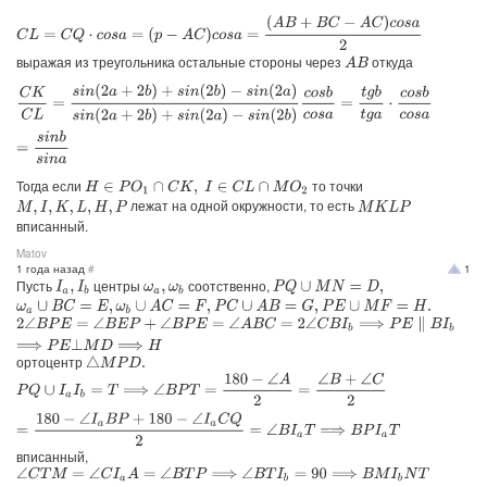
C
L
=
C
Q
⋅
c
o
s
a
=
(
p
−
A
C
)
c
o
s
a
=
(
A
B
+
B
C
−
A
C
)
c
o
s
a
2
выражая из треугольника остальные стороны через
откуда
A
B
C
K
C
L
=
s
i
n
(
2
a
+
2
b
)
+
s
i
n
(
2
b
)
−
s
i
n
(
2
a
)
s
i
n
(
2
a
+
2
b
)
+
s
i
n
(
2
a
)
−
s
i
n
(
2
b
)
c
o
s
b
c
o
s
a
=
t
g
b
t
g
a
Тогда если
то точки
H
∈
P
O
1
∩
C
K
,
I
∈
C
L
∩
M
O
2
лежат на одной окружности, то есть
M
,
I
,
K
,
L
,
H
,
P
M
K
L
P
вписанный.
Matov
1 года назад
#
1
Пусть
центры
соотственно,
P
Q
∪
M
N
=
D
,
I
a
,
I
b
ω
a
,
ω
b
ω
a
∪
B
C
=
E
,
ω
b
∪
A
C
=
F
,
P
C
∪
A
B
=
G
,
P
E
∪
M
F
=
H
.
2
∠
B
P
E
=
∠
B
E
P
+
∠
B
P
E
=
∠
A
B
C
=
2
∠
C
B
I
b
⟹
P
E
∥
B
I
b
⟹
P
E
⊥
M
D
⟹
H
ортоцентр
△
M
P
D
.
P
Q
∪
I
a
I
b
=
T
⟹
∠
B
P
T
=
180
−
∠
A
2
=
∠
B
+
∠
C
2
=
180
−
∠
I
a
B
P
+
180
−
∠
I
a
C
Q
2
=
∠
B
I
a
T
вписанный,
∠
C
T
M
=
∠
C
I
a
A
=
∠
B
T
P
⟹
∠
B
T
I
b
=
90
⟹
B
M
I
b
N
T