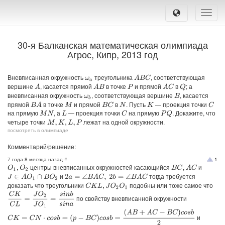
Toggle
naviga
30-я Балканская математическая олимпиада
Агрос, Кипр, 2013 год
Вневписанная окружность
треугольника
, соответствующая
A
B
C
ω
a
вершине
, касается прямой
в точке
и прямой
в
; а
A
A
B
A
C
Q
P
вневписанная окружность
, соответствующая вершине
, касается
B
ω
b
прямой
в точке
и прямой
в
. Пусть
— проекция точки
B
A
B
C
C
M
N
K
на прямую
, а
— проекция точки
на прямую
. Докажите, что
C
P
Q
M
N
L
четыре точки
лежат на одной окружности.
M
,
K
,
L
,
P
посмотреть в олимпиаде
Комментарий/решение:
7 года 8 месяца назад
#
1
центры вневписанных окружностей касающийся
и
O
1
,
O
2
B
C
,
A
C
и
тогда требуется
J
∈
A
O
1
∩
B
O
2
2
a
=
∠
B
A
C
,
2
b
=
∠
B
A
C
доказать что треугольники
подобны или тоже самое что
C
K
L
,
J
O
2
O
1
C
K
C
L
=
J
O
2
J
O
1
=
s
i
n
b
s
i
n
a
по свойству вневписанной окружности
C
K
=
C
N
⋅
c
o
s
b
=
(
p
−
B
C
)
c
o
s
b
=
(
A
B
+
A
C
−
B
C
)
c
o
s
b
2
и