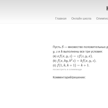
Главная
Онлайн школа
Олимпи
Пусть
— множество положительных д
S
,
и
выполнены все три условия:
k
y
z
(a)
,
x
f
(
x
,
y
,
z
)
=
z
f
(
z
,
y
,
x
)
(b)
,
f
(
x
,
k
y
,
k
2
z
)
=
k
f
(
x
,
y
,
z
)
(c)
.
f
(
1
,
k
,
k
+
1
)
=
k
+
1
посмотреть в олимпиаде
Комментарий/решение: