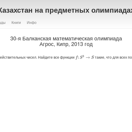
Казахстан на предметных олимпиада
ады
Книги
Инфо
30-я Балканская математическая олимпиада
Агрос, Кипр, 2013 год
ействительных чисел. Найдите все функции
такие, что для всех 
f
:
S
3
→
S