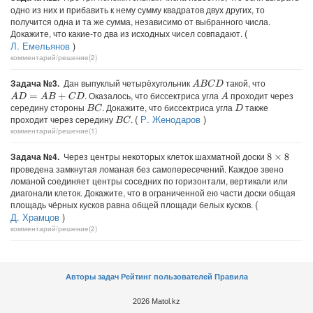
одно из них и прибавить к нему сумму квадратов двух других, то
получится одна и та же сумма, независимо от выбранного числа.
(
Докажите, что какие-то два из исходных чисел совпадают.
Л. Емельянов
)
комментарий/решение(2)
Задача №3.
Дан выпуклый четырёхугольник
такой, что
A
B
C
D
. Оказалось, что биссектриса угла
проходит через
A
D
=
A
B
+
C
D
A
середину стороны
. Докажите, что биссектриса угла
также
B
C
D
(
Р. Женодаров
)
проходит через середину
.
B
C
комментарий/решение(1)
Задача №4.
Через центры некоторых клеток шахматной доски
8
×
8
проведена замкнутая ломаная без самопересечений. Каждое звено
ломаной соединяет центры соседних по горизонтали, вертикали или
диагонали клеток. Докажите, что в ограниченной ею части доски общая
(
площадь чёрных кусков равна общей площади белых кусков.
Д. Храмцов
)
комментарий/решение(2)
Авторы задач
Рейтинг пользователей
Правила
2026 Matol.kz