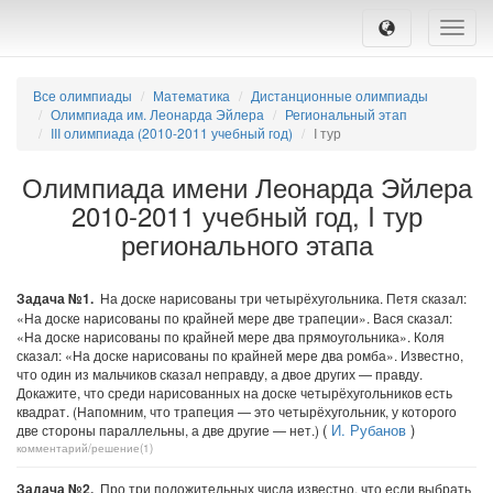
Toggle
naviga
Все олимпиады
Математика
Дистанционные олимпиады
Олимпиада им. Леонарда Эйлера
Региональный этап
III олимпиада (2010-2011 учебный год)
I тур
Олимпиада имени Леонарда Эйлера
2010-2011 учебный год, I тур
регионального этапа
Задача №1.
На доске нарисованы три четырёхугольника. Петя сказал:
«На доске нарисованы по крайней мере две трапеции». Вася сказал:
«На доске нарисованы по крайней мере два прямоугольника». Коля
сказал: «На доске нарисованы по крайней мере два ромба». Известно,
что один из мальчиков сказал неправду, а двое других — правду.
Докажите, что среди нарисованных на доске четырёхугольников есть
квадрат. (Напомним, что трапеция — это четырёхугольник, у которого
(
И. Рубанов
)
две стороны параллельны, а две другие — нет.)
комментарий/решение(1)
Задача №2.
Про три положительных числа известно, что если выбрать