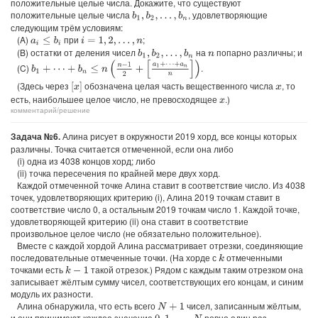
положительные целые числа. Докажите, что существуют
положительные целые числа
, удовлетворяющие
b
1
,
b
2
,
…
,
b
n
следующим трём условиям:
(A)
при
;
a
i
≤
b
i
i
=
1
,
2
,
…
,
n
(B) остатки от деления чисел
на
попарно различны; и
b
1
,
b
2
,
…
,
b
n
n
b
1
+
⋯
+
b
n
≤
n
(
n
−
1
2
+
[
a
1
+
⋯
+
a
n
n
]
)
(C)
.
(Здесь через
обозначена целая часть вещественного числа
, то
[
x
]
x
есть, наибольшее целое число, не превосходящее
.)
x
комментарий/решение
Задача №6.
Алина рисует в окружности 2019 хорд, все концы которых
различны. Точка считается отмеченной, если она либо
(i) одна из 4038 концов хорд; либо
(ii) точка пересечения по крайней мере двух хорд.
Каждой отмеченной точке Алина ставит в соответствие число. Из 4038
точек, удовлетворяющих критерию (i), Алина 2019 точкам ставит в
соответствие число 0, а остальным 2019 точкам число 1. Каждой точке,
удовлетворяющей критерию (ii) она ставит в соответствие
произвольное целое число (не обязательно положительное).
Вместе с каждой хордой Алина рассматривает отрезки, соединяющие
последовательные отмеченные точки. (На хорде с
отмеченными
k
точками есть
такой отрезок.) Рядом с каждым таким отрезком она
k
−
1
записывает жёлтым сумму чисел, соответствующих его концам, и синим
модуль их разности.
Алина обнаружила, что есть всего
чисел, записанным жёлтым,
N
+
1
и они принимают каждое значение
ровно один раз.