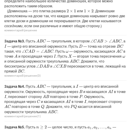
определите наибольшее количество доминошек, которое можно
расположить таким образом.
(Доминошка — это плитка размера
или
. Доминошки
2
×
1
1
×
2
расположены на доске так, что каждая доминошка накрывает ровно две
клетки доски и доминошки не перекрываются. Две клетки называются
соседними
, если они различные и имеют общую сторону.)
комментарий/решение
Задача №3.
Пусть
— треугольник, в котором
, а
A
B
C
∠
C
A
B
>
∠
A
B
C
— центр его вписанной окружности. Пусть
— точка на отрезке
B
C
I
D
такая, что
. Пусть
— окружность, касающаяся
в
∠
C
A
D
=
∠
A
B
C
A
C
ω
точке
и проходящая через
. Пусть
— вторая точка пересечения
A
I
X
ω
и описанной окружности треугольника
. Докажите, что
A
B
C
биссектрисы углов
и
пересекаются в точке, лежащей на
∠
D
A
B
∠
C
X
B
прямой
.
B
C
комментарий/решение(3)
Задача №4.
Пусть
— треугольник, а
— центр его вписанной
A
B
C
I
окружности. Окружность, проходящая через
и касающаяся
в точке
A
I
B
, пересекает сторону
повторно в точке
. Окружность,
A
B
I
P
проходящая через
и касающаяся
в точке
, пересекает сторону
C
A
I
I
повторно в точке
. Докажите, что
касается вписанной
A
C
Q
P
Q
окружности треугольника
.
A
B
C
комментарий/решение(1)
Задача №5.
Пусть
— целое число, и пусть
—
n
≥
2
a
1
,
a
2
,
…
,
a
n