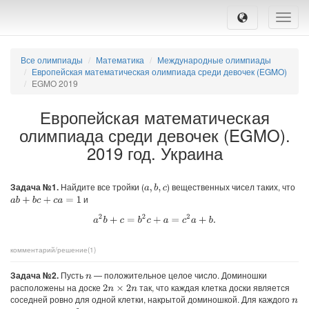
Toggle
naviga
Все олимпиады
Математика
Международные олимпиады
Европейская математическая олимпиада среди девочек (EGMO)
EGMO 2019
Европейская математическая
олимпиада среди девочек (EGMO).
2019 год. Украина
Задача №1.
Найдите все тройки (
) вещественных чисел таких, что
a
,
b
,
c
и
a
b
+
b
c
+
c
a
=
1
a
2
b
+
c
=
b
2
c
+
a
=
c
2
a
+
b
.
комментарий/решение(1)
Задача №2.
Пусть
— положительное целое число. Доминошки
n
расположены на доске
так, что каждая клетка доски является
2
n
×
2
n
соседней ровно для одной клетки, накрытой доминошкой. Для каждого
n