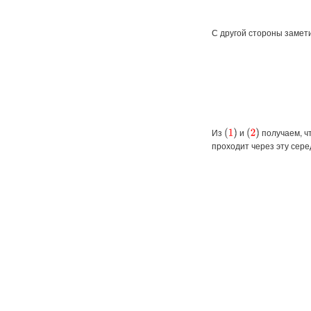
С другой стороны замети
Из
и
получаем, ч
(
1
)
(
2
)
проходит через эту сере