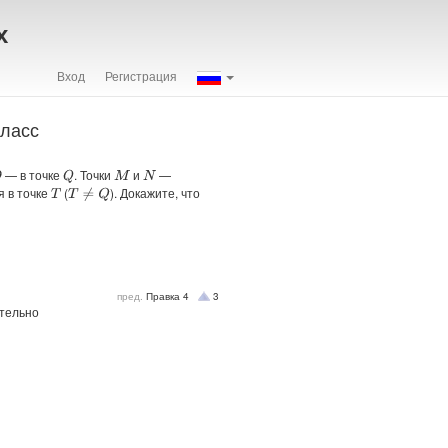
х
Вход
Регистрация
класс
— в точке
. Точки
и
—
Q
M
N
 в точке
(
). Докажите, что
T
≠
Q
T
пред.
Правка
4
3
тельно