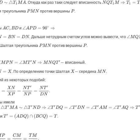
. Откуда как раз таки следует вписанность
∼
△
T
1
M
A
N
Q
T
1
M
⇒
T
1
=
T
я треугольника
против вершины
.
P
M
N
P
ы
и
A
C
,
B
D
∠
A
P
D
=
90
∘
⇒
. Дальше нетрудным счетом углов можно вывести, что
∠
M
Q
N
 Шалтая треугольника
против вершины
.
P
M
N
P
вписанный.
∠
M
T
′
N
⇒
M
N
Q
T
′
−
. По определению точки Шалтая
середина
.
X
−
M
N
й из некоторых подобий:
N
X
P
=
N
T
′
N
P
=
N
T
′
D
N
.
мы имели
△
T
′
N
D
⇒
∠
T
′
D
Q
=
∠
T
′
D
N
=
∠
T
′
A
M
=
∠
T
′
A
Q
⇒
T
′
A
D
Q
−
ак
.
T
′
=
(
A
D
Q
)
∩
(
B
C
Q
)
=
T
P
N
P
=
C
M
B
N
=
T
M
T
N
.