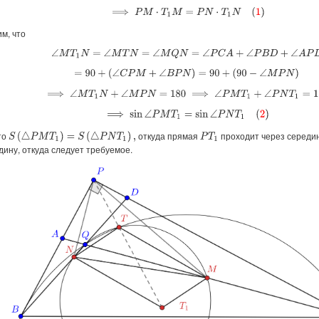
⟹
P
M
⋅
T
1
M
=
P
N
⋅
T
1
N
(
1
)
м, что
∠
M
T
1
N
=
∠
M
T
N
=
∠
M
Q
N
=
∠
P
C
A
+
∠
P
B
D
+
∠
A
P
D
=
90
+
(
∠
C
P
M
+
∠
B
P
N
)
=
90
+
(
90
−
∠
M
P
N
)
⟹
∠
M
T
1
N
+
∠
M
P
N
=
180
⟹
∠
P
M
T
1
+
∠
P
N
T
1
=
180
⟹
sin
∠
P
M
T
1
=
sin
∠
P
N
T
1
(
2
)
то
откуда прямая
проходит через середи
S
(
△
P
M
T
1
)
=
S
(
△
P
N
T
1
)
,
P
T
1
дину, откуда следует требуемое.