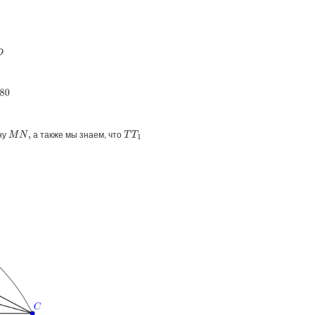
ну
а также мы знаем, что
M
N
,
T
T
1