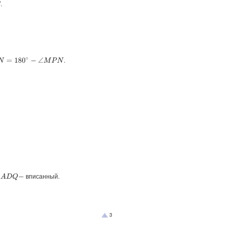
.
.
=
180
∘
−
∠
M
P
N
вписанный.
3