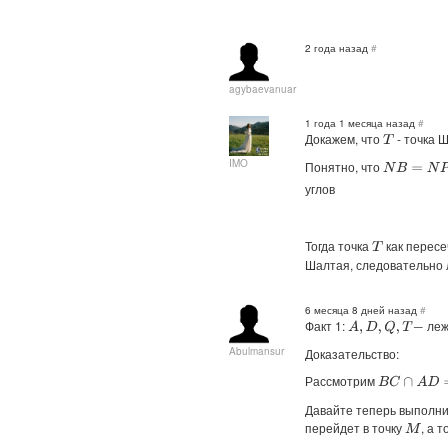
2 года назад
#
agybaevanuar
1 года 1 месяца назад
#
Докажем, что
- точка 
T
IMO
Понятно, что
N
B
=
N
P
углов
Тогда точка
как пересе
T
Шалтая, следовательно 
6 месяца 8 дней назад
#
Факт 1:
леж
A
,
D
,
Q
,
T
−
Abulmansur
Доказательство:
Рассмотрим
B
C
∩
A
D
=
R
Давайте теперь выполни
перейдет в точку
, а 
M