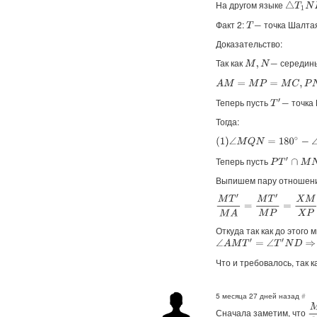
На другом языке
△
T
1
N
D
Факт 2:
точка Шалта
T
−
Доказательство:
Так как
середин
M
,
N
−
A
M
=
M
P
=
M
C
,
P
N
=
B
N
=
D
N
Теперь пусть
точка
T
′
−
Тогда:
(
1
)
∠
M
Q
N
=
180
∘
−
∠
M
P
N
=
Теперь пусть
P
T
′
∩
M
N
=
X
Выпишем пару отношени
M
T
′
M
A
=
M
T
′
M
P
=
X
M
X
P
=
X
Откуда так как до этого 
∠
A
M
T
′
=
∠
T
′
N
D
⇒
△
T
′
M
A
∼
Что и требовалось, так к
5 месяца 27 дней назад
#
M
Сначала заметим, что