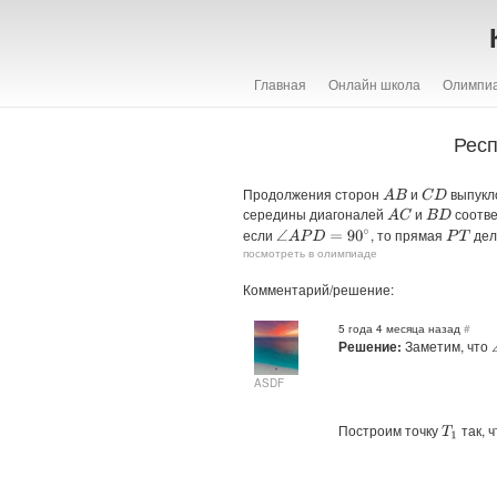
Главная
Онлайн школа
Олимпи
Респ
Продолжения сторон
и
выпукл
A
B
C
D
середины диагоналей
и
соотве
A
C
B
D
если
, то прямая
дел
∠
A
P
D
=
90
∘
P
T
посмотреть в олимпиаде
Комментарий/решение:
5 года 4 месяца назад
#
Решение:
Заметим, что
ASDF
Построим точку
так, 
T
1