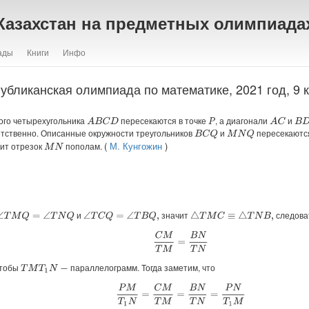
Казахстан на предметных олимпиада
ады
Книги
Инфо
убликанская олимпиада по математике, 2021 год, 9 
ого четырехугольника
пересекаются в точке
, а диагонали
и
A
B
C
D
A
C
P
B
D
тственно. Описанные окружности треугольников
и
пересекаются
B
C
Q
M
N
Q
(
М. Кунгожин
)
ит отрезок
пополам.
M
N
и
значит
следова
∠
T
M
Q
=
∠
T
N
Q
∠
T
C
Q
=
∠
T
B
Q
,
△
T
M
C
≡
△
T
N
B
,
C
M
T
M
=
B
N
T
N
чтобы
параллелограмм. Тогда заметим, что
T
M
T
1
N
−
P
M
T
1
N
=
C
M
T
M
=
B
N
T
N
=
P
N
T
1
M