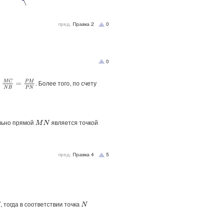
пред.
Правка
2
0
0
=
M
C
N
B
=
P
M
P
N
. Более того, по счету
льно прямой
является точкой
M
N
пред.
Правка
4
5
, тогда в соответствии точка
N