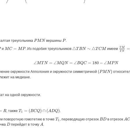
Шалтая треугольника
вершины
.
P
M
N
P
T
M
T
N
и
. Из подобия треугольников
имеем
M
C
=
M
P
△
T
B
N
∼
△
T
C
M
∠
M
T
N
=
∠
M
Q
N
=
∠
B
Q
C
=
180
−
∠
M
P
N
чение окружности Апполония и окружности симметричной
относите
(
P
M
N
)
лежит на медиане.
ат на одной окружности.
, также
.
T
1
=
(
B
C
Q
)
∩
(
A
D
Q
)
м поворотную гомотетию в точке
, переводящую отрезок
в отрезок
A
C
T
1
B
D
точка
перейдет в точку
.
A
D