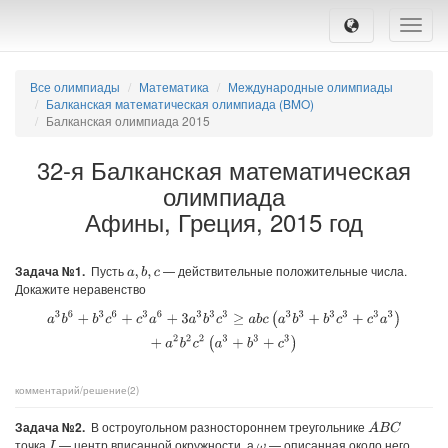
Toggle
naviga
Все олимпиады
Математика
Международные олимпиады
Балканская математическая олимпиада (BMO)
Балканская олимпиада 2015
32-я Балканская математическая
олимпиада
Афины, Греция, 2015 год
Задача №1.
Пусть
— действительные положительные числа.
a
,
b
,
c
Докажите неравенство
a
3
b
6
+
b
3
c
6
+
c
3
a
6
+
3
a
3
b
3
c
3
≥
a
b
c
(
a
3
b
3
+
b
3
c
3
+
c
3
a
3
)
+
a
2
b
2
c
2
(
a
3
+
b
3
+
c
3
)
комментарий/решение(2)
Задача №2.
В остроугольном разностороннем треугольнике
A
B
C
точка
— центр вписанной окружности, а
— описанная около него