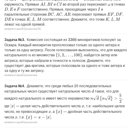
I
ω
окружность. Прямые
,
и
во второй раз пересекают
в точках
A
I
C
I
B
I
ω
,
и
соответственно. Прямые, проходящие через
и
D
E
F
I
параллельные сторонам
,
,
, пересекают прямые
,
,
B
C
A
C
A
B
E
F
D
F
в точках
,
,
соответственно. Докажите, что точки
,
,
D
E
K
L
M
K
L
M
лежат на одной прямой.
комментарий/решение(3)
Задача №3.
Комиссия состоящая из
кинокритиков голосуют за
3366
Оскара. Каждый кинокритик проголосовал только за одного актера и
только за одну актрису. После голосования выяснилось, что для каждого
натурального
из множества
, найдется актер или
{
1
,
2
,
…
,
100
}
n
актриса, которые набрали в точности
голосов. Докажите, что
n
существует два критика, которые голосовали за одного и тоже актера и
за одну и ту же актрису.
комментарий/решение
Задача №4.
Докажите, что среди любых 20 последовательных
натуральных чисел существует натуральное число
такое, что для
d
n
d
{
n
d
}
>
5
2
каждого натурального
имеет место неравенство
,
n
где
— целая часть действительного числа
, т.е. наибольшее целое
[
x
]
x
число, не превосходящее
, а
— дробная часть действительного
{
x
}
x
числа
, т.е.
.
{
x
}
=
x
−
[
x
]
x
комментарий/решение