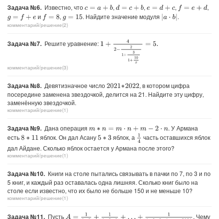
Задача №6.
Известно, что
,
,
,
,
c
=
a
+
b
d
=
c
+
b
e
=
d
+
c
f
=
e
+
d
и
,
. Найдите значение модуля
.
g
=
f
+
e
f
=
8
|
a
⋅
b
|
g
=
15
комментарий/решение(2)
1
+
4
2
−
2
1
+
3
1
+
10
x
=
5.
Задача №7.
Решите уравнение:
комментарий/решение(3)
Задача №8.
Девятизначное число
, в котором цифра
2021
∗
2022
посередине заменена звездочкой, делится на 21. Найдите эту цифру,
заменённую звездочкой.
комментарий/решение(1)
Задача №9.
Дана операция
. У Армана
m
∗
n
=
m
⋅
n
+
m
−
2
⋅
n
1
4
есть
яблок. Он дал Асану
яблок, а
часть оставшихся яблок
8
∗
11
5
∗
3
дал Айдане. Сколько яблок остается у Армана после этого?
комментарий/решение(1)
Задача №10.
Книги на столе пытались связывать в пачки по 7, по 3 и по
5 книг, и каждый раз оставалась одна лишняя. Сколько книг было на
столе если известно, что их было не больше 150 и не меньше 10?
комментарий/решение(1)
A
=
1
1
+
2
+
1
1
+
2
+
3
+
…
+
1
1
+
2
+
3
+
4
+
…
+
2021
Задача №11.
Пусть
. Чему