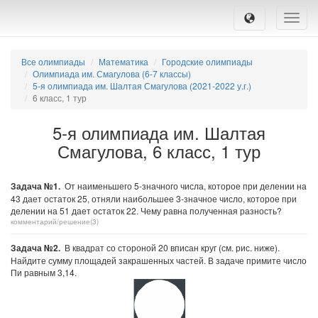
Toggle
naviga
Все олимпиады
Математика
Городские олимпиады
Олимпиада им. Смагулова (6-7 классы)
5-я олимпиада им. Шалтая Смагулова (2021-2022 у.г.)
6 класс, 1 тур
5-я олимпиада им. Шалтая
Смагулова, 6 класс, 1 тур
Задача №1.
От наименьшего 5-значного числа, которое при делении на
43 дает остаток 25, отняли наибольшее 3-значное число, которое при
делении на 51 дает остаток 22. Чему равна полученная разность?
комментарий/решение(3)
Задача №2.
В квадрат со стороной 20 вписан круг (см. рис. ниже).
Найдите сумму площадей закрашенных частей. В задаче примите число
Пи равным 3,14.