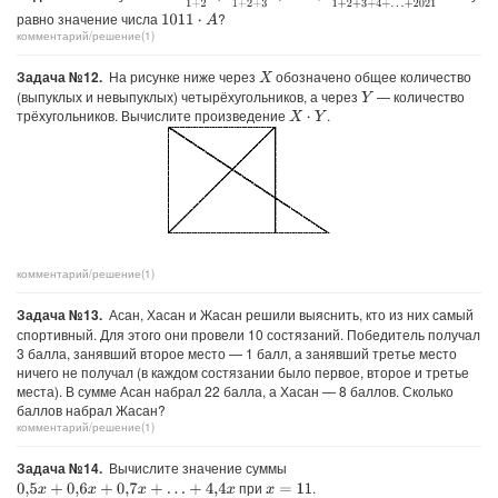
равно значение числа
?
1011
⋅
A
комментарий/решение(1)
Задача №12.
На рисунке ниже через
обозначено общее количество
X
(выпуклых и невыпуклых) четырёхугольников, а через
— количество
Y
трёхугольников. Вычислите произведение
.
X
⋅
Y
комментарий/решение(1)
Задача №13.
Асан, Хасан и Жасан решили выяснить, кто из них самый
спортивный. Для этого они провели 10 состязаний. Победитель получал
3 балла, занявший второе место — 1 балл, а занявший третье место
ничего не получал (в каждом состязании было первое, второе и третье
места). В сумме Асан набрал 22 балла, а Хасан — 8 баллов. Сколько
баллов набрал Жасан?
комментарий/решение(1)
Задача №14.
Вычислите значение суммы
при
.
0
,
5
x
+
0
,
6
x
+
0
,
7
x
+
…
+
4
,
4
x
x
=
11