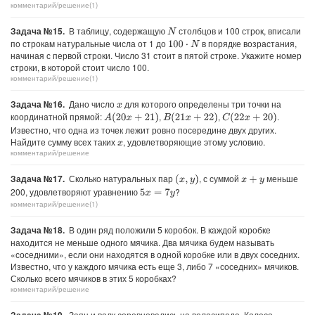
комментарий/решение(1)
Задача №15.
В таблицу, содержащую
столбцов и 100 строк, вписали
N
по строкам натуральные числа от 1 до
в порядке возрастания,
100
⋅
N
начиная с первой строки. Число 31 стоит в пятой строке. Укажите номер
строки, в которой стоит число 100.
комментарий/решение(1)
Задача №16.
Дано число
для которого определены три точки на
x
координатной прямой:
,
,
.
A
(
20
x
+
21
)
B
(
21
x
+
22
)
C
(
22
x
+
20
)
Известно, что одна из точек лежит ровно посередине двух других.
Найдите сумму всех таких
, удовлетворяющие этому условию.
x
комментарий/решение
Задача №17.
Сколько натуральных пар
, с суммой
меньше
(
x
,
y
)
x
+
y
200, удовлетворяют уравнению
?
5
x
=
7
y
комментарий/решение(1)
Задача №18.
В один ряд положили 5 коробок. В каждой коробке
находится не меньше одного мячика. Два мячика будем называть
«соседними», если они находятся в одной коробке или в двух соседних.
Известно, что у каждого мячика есть еще 3, либо 7 «соседних» мячиков.
Сколько всего мячиков в этих 5 коробках?
комментарий/решение
Заяц и волк соревновались на велосипеде. Колесо