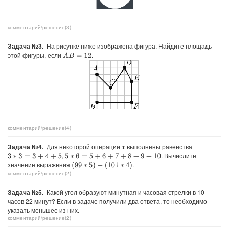
комментарий/решение(3)
Задача №3.
На рисунке ниже изображена фигура. Найдите площадь
этой фигуры, если
.
A
B
=
12
комментарий/решение(4)
Задача №4.
Для некоторой операции
выполнены равенства
∗
,
. Вычислите
3
∗
3
=
3
+
4
+
5
5
∗
6
=
5
+
6
+
7
+
8
+
9
+
10
значение выражения
.
(
99
∗
5
)
−
(
101
∗
4
)
комментарий/решение(2)
Задача №5.
Какой угол образуют минутная и часовая стрелки в 10
часов 22 минут? Если в задаче получили два ответа, то необходимо
указать меньшее из них.
комментарий/решение(2)