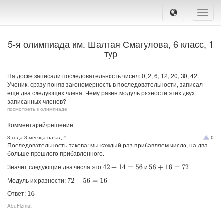
Toggle
naviga
5-я олимпиада им. Шалтая Смагулова, 6 класс, 1
тур
На доске записали последовательность чисел: 0, 2, 6, 12, 20, 30, 42.
Ученик, сразу поняв закономерность в последовательности, записал
еще два следующих члена. Чему равен модуль разности этих двух
записанных членов?
посмотреть в олимпиаде
Комментарий/решение:
3 года 3 месяца назад
#
0
Последовательность такова: мы каждый раз прибавляем число, на два
больше прошлого прибавленного.
Значит следующие два числа это
и
42
+
14
=
56
56
+
16
=
72
Модуль их разности:
72
−
56
=
16
Ответ:
16
AbuFizmat