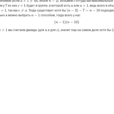
инимум (если
, иначе
). Возьмем
оттуда как максимальный 
a
+
1
≠
4
n
n
−
2
c
м у
из них
будет в группе, в которой есть
или
, ведь всего в об
7
c
+
1
a
+
1
a
, так как
. Тогда существует хотя бы
подходя
c
≠
a
(
n
−
3
)
−
7
=
n
−
10
льно a можно выбрать
способом, тогда всего у нас
n
−
1
(
n
−
1
)
(
n
−
10
)
мы считаем дважды (для
и для
), значит пар на самом деле хотя бы
(
a
c