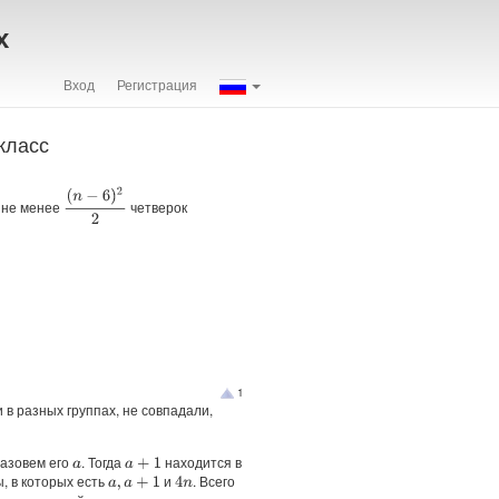
х
Вход
Регистрация
класс
(
n
−
6
)
2
2
я не менее
четверок
1
и в разных группах, не совпадали,
назовем его
. Тогда
находится в
a
+
1
a
ы, в которых есть
и
. Всего
a
,
a
+
1
4
n