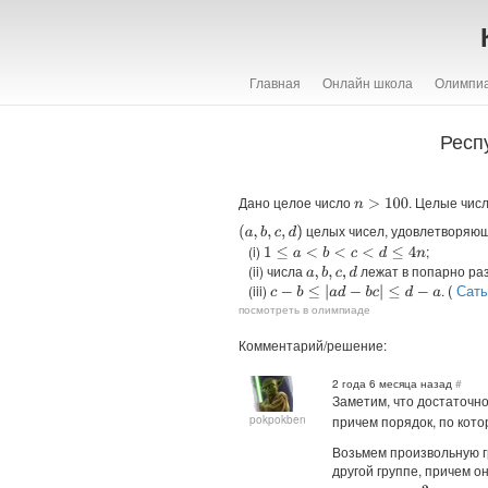
Главная
Онлайн школа
Олимпи
Респ
Дано целое число
. Целые числ
n
>
100
целых чисел, удовлетворяю
(
a
,
b
,
c
,
d
)
(i)
;
1
≤
a
<
b
<
c
<
d
≤
4
n
(ii) числа
лежат в попарно раз
a
,
b
,
c
,
d
(
Саты
(iii)
.
c
−
b
≤
|
a
d
−
b
c
|
≤
d
−
a
посмотреть в олимпиаде
Комментарий/решение:
2 года 6 месяца назад
#
Заметим, что достаточн
причем порядок, по кот
pokpokben
Возьмем произвольную 
другой группе, причем о