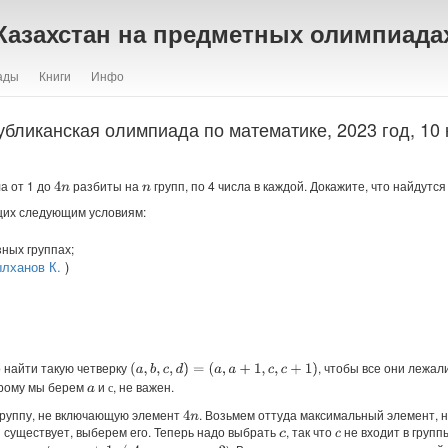
Казахстан на предметных олимпиада
ады
Книги
Инфо
убликанская олимпиада по математике, 2023 год, 10 
а от 1 до
разбиты на
групп, по 4 числа в каждой. Докажите, что найдутс
4
n
n
щих следующим условиям:
ных группах;
лханов К.
)
о найти такую четверку
, чтобы все они лежал
(
a
,
b
,
c
,
d
)
=
(
a
,
a
+
1
,
c
,
c
+
1
)
орому мы берем
и
, не важен.
с
с
a
группу, не включающую элемент
. Возьмем оттуда максимальный элемент, 
4
n
н существует, выберем его. Теперь надо выбрать
, так что
не входит в групп
c
c