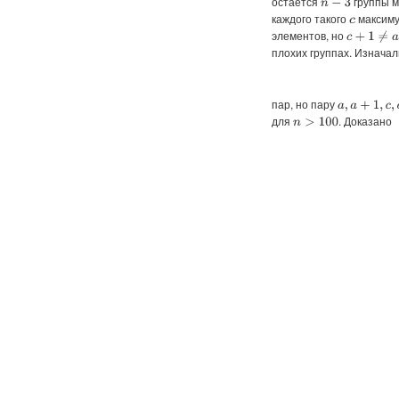
остается
группы м
n
−
3
каждого такого
максиму
c
элементов, но
c
+
1
≠
a
+
1
плохих группах. Изнача
пар, но пару
a
,
a
+
1
,
c
,
c
+
1
для
. Доказано
n
>
100