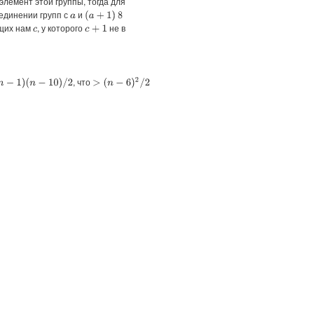
элемент этой группы, тогда для
ъединении групп с
и
(
a
+
1
)
8
a
щих нам
, у которого
не в
c
+
1
c
, что
>
(
n
−
6
)
2
/
2
n
−
1
)
(
n
−
10
)
/
2