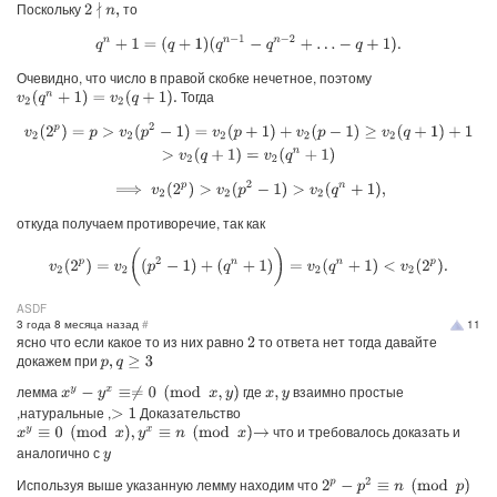
Поскольку
то
2
∤
n
,
q
n
+
1
=
(
q
+
1
)
(
q
n
−
1
−
q
n
−
2
+
…
−
q
+
1
)
.
Очевидно, что число в правой скобке нечетное, поэтому
Тогда
v
2
(
q
n
+
1
)
=
v
2
(
q
+
1
)
.
v
2
(
2
p
)
=
p
>
v
2
(
p
2
−
1
)
=
v
2
(
p
+
1
)
+
v
2
(
p
−
1
)
≥
v
2
(
q
+
1
)
+
1
>
v
2
(
q
+
1
)
=
v
2
(
q
n
+
1
)
⟹
v
2
(
2
p
)
>
v
2
(
p
2
−
1
)
>
v
2
(
q
n
+
1
)
,
откуда получаем противоречие, так как
v
2
(
2
p
)
=
v
2
(
(
p
2
−
1
)
+
(
q
n
+
1
)
)
=
v
2
(
q
n
+
1
)
<
v
2
(
2
p
)
.
ASDF
3 года 8 месяца назад
#
11
ясно что если какое то из них равно
то ответа нет тогда давайте
2
докажем при
p
,
q
≥
3
лемма
где
взаимно простые
x
y
−
y
x
≡≠
0
(
mod
x
,
y
)
x
,
y
,натуральные ,
Доказательство
>
1
что и требовалось доказать и
x
y
≡
0
(
mod
x
)
,
y
x
≡
n
(
mod
x
)
→
аналогично с
y
Используя выше указанную лемму находим что
2
p
−
p
2
≡
n
(
mod
p
)