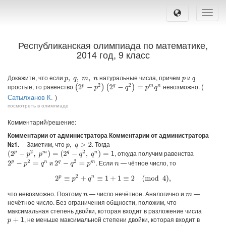
Toggle
naviga
Республиканская олимпиада по математике,
2014 год, 9 класс
Докажите, что если
натуральные числа, причем
и
p
,
q
,
m
,
n
p
q
(
простые, то равенство
невозможно.
(
2
p
−
p
2
)
(
2
q
−
q
2
)
=
p
m
q
n
Сатылханов К.
)
посмотреть в олимпиаде
Комментарий/решение:
Комментарии от администратора Комментарии от администратора
№1.
Заметим, что
. Тогда
p
,
q
>
2
, откуда получим равенства
(
2
p
−
p
2
,
p
m
)
=
(
2
q
−
q
2
,
q
n
)
=
1
и
. Если
— чётное число, то
2
p
−
p
2
=
q
n
2
q
−
q
2
=
p
m
n
2
p
≡
p
2
+
q
n
≡
1
+
1
≡
2
(
mod
4
)
,
что невозможно. Поэтому
— число нечётное. Аналогично и
—
n
m
нечётное число. Без ограничения общности, положим, что
максимальная степень двойки, которая входит в разложение числа
, не меньше максимальной степени двойки, которая входит в
p
+
1