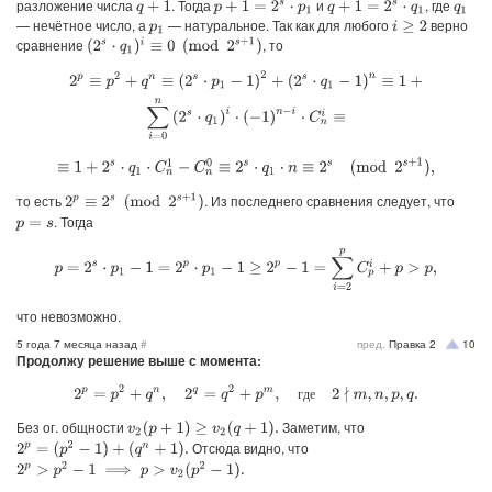
разложение числа
. Тогда
и
, где
p
+
1
=
2
s
⋅
p
1
q
+
1
=
2
s
⋅
q
1
q
+
1
q
1
— нечётное число, а
— натуральное. Так как для любого
верно
i
≥
2
p
1
сравнение
, то
(
2
s
⋅
q
1
)
i
≡
0
(
mod
2
s
+
1
)
2
p
≡
p
2
+
q
n
≡
(
2
s
⋅
p
1
−
1
)
2
+
(
2
s
⋅
q
1
−
1
)
n
≡
1
+
∑
i
=
0
n
(
2
s
⋅
q
1
)
i
⋅
(
−
1
)
n
−
i
⋅
C
n
i
≡
≡
1
+
2
s
⋅
q
1
⋅
C
n
1
−
C
n
0
≡
2
s
⋅
q
1
⋅
n
≡
2
s
(
mod
2
s
+
1
)
,
то есть
. Из последнего сравнения следует, что
2
p
≡
2
s
(
mod
2
s
+
1
)
. Тогда
p
=
s
p
=
2
s
⋅
p
1
−
1
=
2
p
⋅
p
1
−
1
≥
2
p
−
1
=
∑
i
=
2
p
C
p
i
+
p
>
p
,
что невозможно.
5 года 7 месяца назад
#
пред.
Правка
2
10
Продолжу решение выше с момента:
2
p
=
p
2
+
q
n
,
2
q
=
q
2
+
p
m
,
где
2
∤
m
,
n
,
p
,
q
.
г
д
е
Без ог. общности
Заметим, что
v
2
(
p
+
1
)
≥
v
2
(
q
+
1
)
.
Отсюда видно, что
2
p
=
(
p
2
−
1
)
+
(
q
n
+
1
)
.
2
p
>
p
2
−
1
⟹
p
>
v
2
(
p
2
−
1
)
.