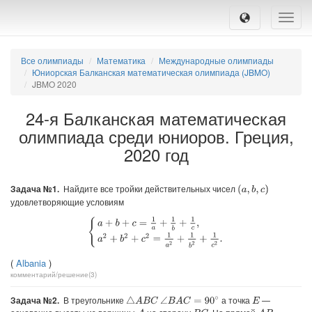
Toggle
naviga
Все олимпиады
Математика
Международные олимпиады
Юниорская Балканская математическая олимпиада (JBMO)
JBMO 2020
24-я Балканская математическая
олимпиада среди юниоров. Греция,
2020 год
Задача №1.
Найдите все тройки действительных чисел
(
a
,
b
,
c
)
удовлетворяющие условиям
{
a
+
b
+
c
=
1
a
+
1
b
+
1
c
,
a
2
+
b
2
+
c
2
=
1
a
2
+
1
b
2
+
1
c
2
.
(
Albania
)
комментарий/решение(3)
Задача №2.
В треугольнике
а точка
—
△
A
B
C
∠
B
A
C
=
90
∘
E