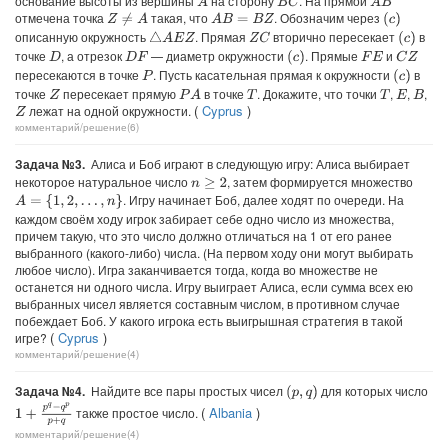
основание высоты из вершины
на сторону
. На прямой
A
B
C
A
B
отмечена точка
такая, что
. Обозначим через
Z
≠
A
A
B
=
B
Z
(
c
)
описанную окружность
. Прямая
вторично пересекает
в
△
A
E
Z
Z
C
(
c
)
точке
, а отрезок
— диаметр окружности
. Прямые
и
(
c
)
C
Z
D
D
F
F
E
пересекаются в точке
. Пусть касательная прямая к окружности
в
(
c
)
P
точке
пересекает прямую
в точке
. Докажите, что точки
,
,
,
P
A
Z
T
T
E
B
(
Cyprus
)
лежат на одной окружности.
Z
комментарий/решение(6)
Задача №3.
Алиса и Боб играют в следующую игру: Алиса выбирает
некоторое натуральное число
, затем формируется множество
n
≥
2
. Игру начинает Боб, далее ходят по очереди. На
A
=
{
1
,
2
,
…
,
n
}
каждом своём ходу игрок забирает себе одно число из множества,
причем такую, что это число должно отличаться на 1 от его ранее
выбранного (какого-либо) числа. (На первом ходу они могут выбирать
любое число). Игра заканчивается тогда, когда во множестве не
останется ни одного числа. Игру выиграет Алиса, если сумма всех ею
выбранных чисел является составным числом, в противном случае
побеждает Боб. У какого игрока есть выигрышная стратегия в такой
(
Cyprus
)
игре?
комментарий/решение(4)
Задача №4.
Найдите все пары простых чисел
для которых число
(
p
,
q
)
1
+
p
q
−
q
p
p
+
q
(
Albania
)
также простое число.
комментарий/решение(4)