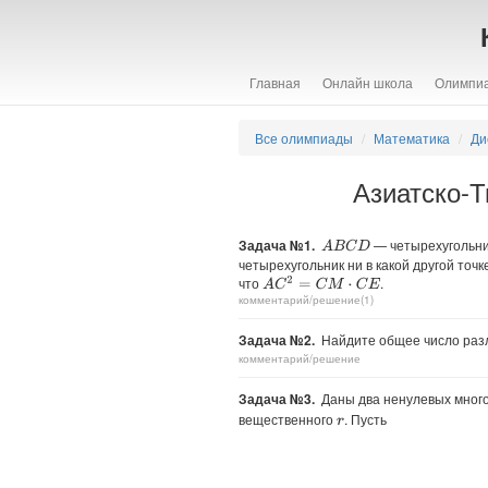
Главная
Онлайн школа
Олимпи
Все олимпиады
Математика
Ди
Азиатско-Т
Задача №1.
— четырехугольник
A
B
C
D
четырехугольник ни в какой другой точк
что
.
A
C
2
=
C
M
⋅
C
E
комментарий/решение(1)
Задача №2.
Найдите общее число раз
комментарий/решение
Задача №3.
Даны два ненулевых мног
вещественного
. Пусть
r