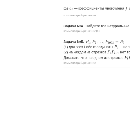
где
— коэффициенты многочлена
,
f
a
i
комментарий/решение
Задача №4.
Найдите все натуральны
комментарий/решение(6)
Задача №5.
,
,
,
— р
P
1
P
2
P
1993
=
P
0
…
(1) для всех
обе координаты
— целы
i
P
i
(2) на каждом из отрезков
нет т
P
i
P
i
+
1
Докажите, что на одном из отрезков
P
i
P
комментарий/решение