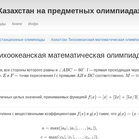
Казахстан на предметных олимпиада
ады
Книги
Инфо
станционные олимпиады
Азиатско-Тихоокеанская математическая олимп
ихоокеанская математическая олимпиад
, все стороны которого равны и
.
— прямая проходящая чер
∠
A
B
C
=
60
∘
l
е.
и
— точки пересечения
с прямыми
и
соответственно,
— то
l
A
B
B
C
E
F
M
личных целых значений, принимаемых функцией
f
(
x
)
=
[
x
]
+
[
2
x
]
+
[
5
x
/
3
]
+
[
3
x
]
+
[
4
x
]
очлена с вещественными коэффициентами
и
такие, что
f
(
x
)
g
(
x
)
g
(
x
)
=
(
x
+
r
)
f
(
x
a
=
max
(
|
a
0
|
,
|
a
1
|
,
…
,
|
a
n
|
)
,
c
=
max
(
|
c
0
|
,
|
c
1
|
,
…
,
|
c
n
+
1
|
)
,