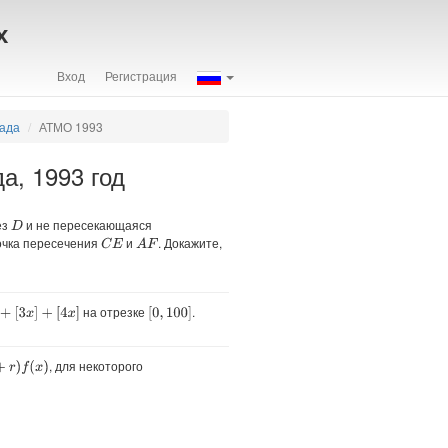
х
Вход
Регистрация
иада
АТМО 1993
а, 1993 год
ез
и не пересекающаяся
D
чка пересечения
и
. Докажите,
C
E
A
F
на отрезке
.
[
0
,
100
]
, для некоторого
)