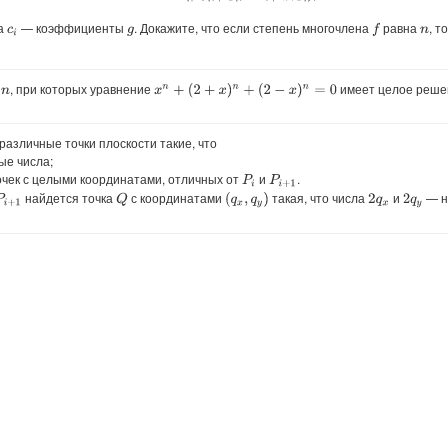
 а
— коэффициенты
. Докажите, что если степень многочлена
равна
, т
f
c
i
g
n
е
, при которых уравнение
имеет целое реше
x
n
+
(
2
+
x
)
n
+
(
2
−
x
)
n
=
0
n
азличные точки плоскости такие, что
е числа;
очек с целыми координатами, отличных от
и
.
P
i
P
i
+
1
найдется точка
с координатами
такая, что числа
и
— н
Q
(
q
x
,
q
y
)
i
+
1
2
q
x
2
q
y