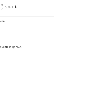
a
c
≤
n
+
1
о
.
ние.
ечетные целые.