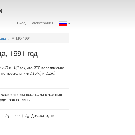
х
Вход
Регистрация
иада
АТМО 1991
а, 1991 год
х
и
так, что
параллельно
A
B
A
C
X
Y
 что треугольники
и
M
P
Q
A
B
C
ждого отрезка покрасили в красный
будет ровно 1991?
. Докажите, что
b
n