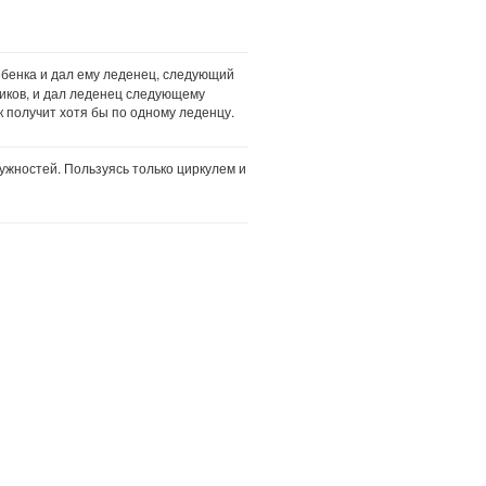
ебенка и дал ему леденец, следующий
ников, и дал леденец следующему
 получит хотя бы по одному леденцу.
ужностей. Пользуясь только циркулем и