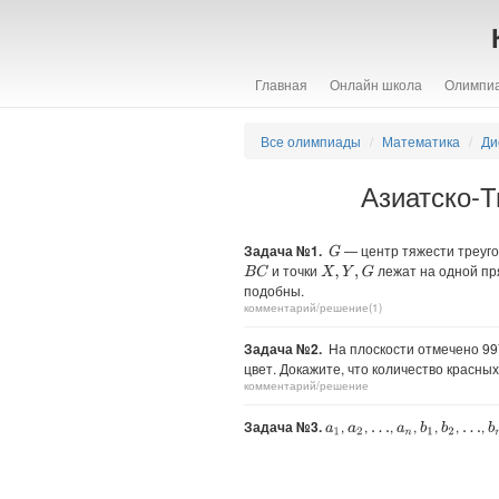
Главная
Онлайн школа
Олимпи
Все олимпиады
Математика
Ди
Азиатско-Т
Задача №1.
— центр тяжести треуг
G
и точки
лежат на одной п
B
C
X
,
Y
,
G
подобны.
комментарий/решение(1)
Задача №2.
На плоскости отмечено 997
цвет. Докажите, что количество красны
комментарий/решение
Задача №3.
,
,
,
,
,
,
,
b
1
b
2
b
a
1
a
2
a
n
…
…