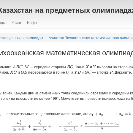
Казахстан на предметных олимпиада
ады
Книги
Инфо
станционные олимпиады
Азиатско-Тихоокеанская математическая олимп
ихоокеанская математическая олимпиад
ольника
,
— середина стороны
. Точки
и
выбрали на сторона
A
B
C
B
C
M
X
Y
рямой.
и
пересекаются в точке
, а
и
— в точке
. Докажите,
X
C
G
B
Q
G
C
Y
B
P
 точек. Каждые две из отмеченных точек соединили отрезками и середины ка
х точек на плоскости не менее 1991. Можете ли вы привести пример, когда их 
— положительные вещественные числа такие, что
n
a
1
+
a
2
+
⋯
+
a
n
=
b
1
+
b
2
+
⋯
+
a
1
2
a
1
+
b
1
+
a
2
2
a
2
+
b
2
+
⋯
+
a
n
2
a
n
+
b
n
≥
a
1
+
a
2
+
⋯
+
a
n
2
.