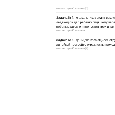
комментарий/решение(6)
Задача №4.
школьников сидят вокруг
n
леденец он дал ребенку сидящему через
ребенку, затем он пропустил трех и та
комментарий/решение
Задача №5.
Даны две касающиеся окру
линейкой постройте окружность прохо
комментарий/решение(1)