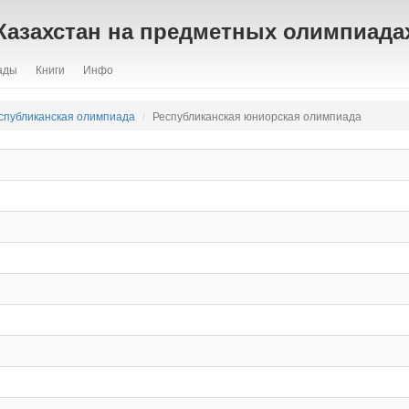
Казахстан на предметных олимпиада
ады
Книги
Инфо
спубликанская олимпиада
Республиканская юниорская олимпиада