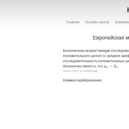
Главная
Онлайн школа
Олимпи
Европейская м
Бесконечную возрастающую последова
положительного целого
среднее ари
n
последовательность положительных ц
бесконечно много
, что
.
a
n
=
b
n
n
посмотреть в олимпиаде
Комментарий/решение: