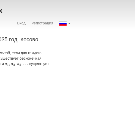
х
Вход
Регистрация
25 год. Косово
льной
, если для каждого
 существует бесконечная
сти
,
,
,
существует
a
1
a
2
a
3
…