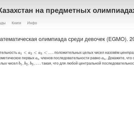
Казахстан на предметных олимпиада
ады
Книги
Инфо
атематическая олимпиада среди девочек (EGMO). 20
тельность
положительных целых чисел назовём
центра
a
1
<
a
2
<
a
3
<
…
фметическое первых
членов последовательности равно
. Докажите, что
a
n
a
n
елых чисел
,
,
,
такая, что для любой центральной последовательно
b
1
b
2
b
3
…