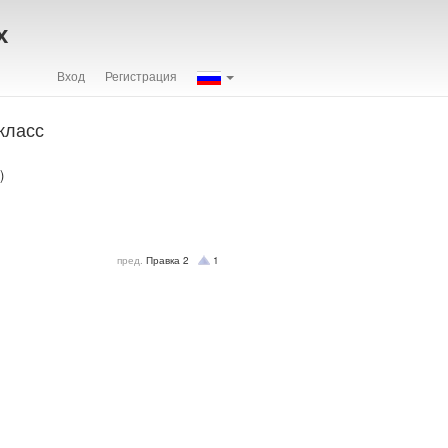
х
Вход
Регистрация
класс
)
пред.
Правка
2
1