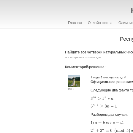
Главная
Онлайн школа
Олимпи
Респ
Найдите все четверки натуральных чи
посмотреть в олимпиаде
Комментарий/решение:
1 года 3 месяца назад
#
Официальное решение
IMO
Следующие два факта т
3
2
n
>
5
n
∗
n
5
n
−
1
≥
3
n
−
1
Разберем два случая:
1)
=>>
.
a
=
b
c
=
d
=
2
a
+
3
a
≡
0
(
mod
5
)