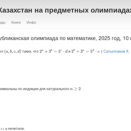
Казахстан на предметных олимпиада
ады
Книги
Инфо
убликанская олимпиада по математике, 2025 год, 10 
(
Сатылханов К.
сел
таких, что
и
.
2
a
+
3
b
=
5
c
⋅
d
2
b
+
3
a
=
5
d
⋅
c
(
a
,
b
,
c
,
d
)
:
ривиальны по индукции для натурального
n
≥
2
>>
нечетное.
a