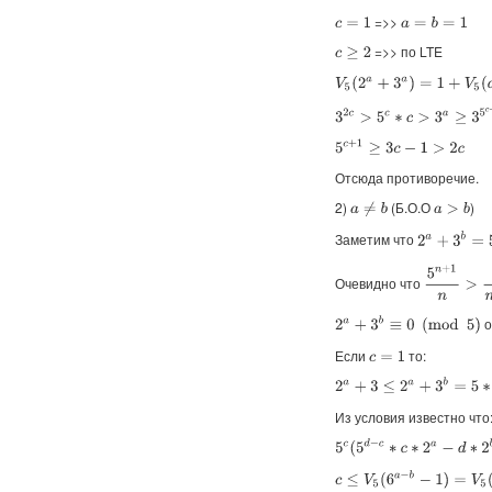
=>>
a
=
b
=
1
c
=
1
=>> по LTE
c
≥
2
V
5
(
2
a
+
3
a
)
=
1
+
V
5
(
a
)
≥
c
3
2
c
>
5
c
∗
c
>
3
a
≥
3
5
c
+
1
5
c
+
1
≥
3
c
−
1
>
2
c
Отсюда противоречие.
2)
(Б.О.О
)
a
≠
b
a
>
b
Заметим что
2
a
+
3
b
=
5
c
∗
5
n
+
1
n
>
5
n
Очевидно что
о
2
a
+
3
b
≡
0
(
mod
5
)
Если
то:
c
=
1
2
a
+
3
≤
2
a
+
3
b
=
5
∗
d
≤
5
(
a
−
1
)
Из условия известно что
5
c
(
5
d
−
c
∗
c
∗
2
a
−
d
∗
2
b
)
=
2
a
(
c
≤
V
5
(
6
a
−
b
−
1
)
=
V
5
(
a
−
b
)
+