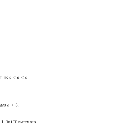
т что
c
<
d
<
a
 для
.
a
≥
3
. По LTE имеем что