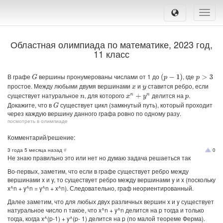
Toggle
naviga
Областная олимпиада по математике, 2023 год,
11 класс
В графе
вершины пронумерованы числами от 1 до
, где
G
(
p
−
1
)
p
>
3
простое. Между любыми двумя вершинами
и
ставится ребро, если
x
y
существует натуральное
, для которого
делится на
.
x
n
+
y
n
n
p
Докажите, что в
существует цикл (замкнутый путь), который проходит
G
через каждую вершину данного графа ровно по одному разу.
посмотреть в олимпиаде
Комментарий/решение:
3 года 5 месяца назад
#
0
Не знаю правильно это или нет но думаю задача решаеться так
Во-первых, заметим, что если в графе существует ребро между
вершинами x и y, то существует ребро между вершинами y и x (поскольку
x^n + y^n = y^n + x^n). Следовательно, граф неориентированный.
Далее заметим, что для любых двух различных вершин x и y существует
натуральное число n такое, что x^n + y^n делится на p тогда и только
тогда, когда x^(p-1) + y^(p- 1) делится на p (по малой теореме Ферма).