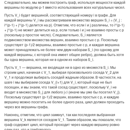
Следовательно, мы можем построить граф, используя мощности каждой
вершины по модулю p-1 вместо использования всех натуральных чисел.
Пусть V_i будет вершиной, соответствующей номеру i в графе. Для
каждой вершины V_i мы рассматриваем множество вершин S_i = {V_j :
i^(p-1) + j^(p-1) делится на p}. Отметим, что если i и j различны, то i^(p-1)
+ j^(p-1) не может делиться на p, если только i и j не взаимно просты с p
(поскольку p простое число). Следовательно, S_i является
подмножеством множества вершин, взаимно простых с p. Поскольку
существует (p-1)/2 вершины, взаимно простые с p, и каждая вершина
может принадлежать не более чем двум наборам S_i (по одному для
каждой вершины, с которой она имеет общее ребро), должна быть хотя
бы одна вершина, которая ни в одном из наборов S_i.
Пусть V_1 — вершина, не входящая ни в одно из множеств S_i. Мы
строим цикл, начиная с V_1, выбирая произвольного соседа V_2 для
V_1 и продолжая выбирать соседей жадным образом. В частности, на
шаге i мы выбираем соседа V_{i+1} для V_i, который еще не был
посещен, и мы знаем, что такой сосед существует, поскольку V_i не
входит в множество S_j для любого j<i (иначе мы уже бы посетил V_j).
Поскольку существует (p-1)/2 вершин, взаимно простых с p, и каждую
вершину можно посетить не более одного раза, цикл должен проходить
через все вершины графа.
Наконец, отметим, что цикл замкнут, так как последняя выбранная
вершина V_k является соседом V_1. Таким образом, мы показали, что
граф содержит цикл, который проходит через каждую вершину ровно
один раз, что и требовалось.