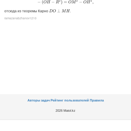
отсюда из теоремы Карно
.
D
O
⊥
M
H
ramazanabzhanov1210
Авторы задач
Рейтинг пользователей
Правила
2026 Matol.kz