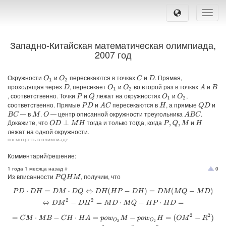
Toggle
naviga
Западно-Китайская математическая олимпиада,
2007 год
Окружности
и
пересекаются в точках
и
. Прямая,
O
1
O
2
C
D
проходящая через
, пересекает
и
во второй раз в точках
и
O
1
O
2
A
D
B
, соответственно. Точки
и
лежат на окружностях
и
,
Q
O
1
O
2
P
соответственно. Прямые
и
пересекаются в
, а прямые
и
A
C
Q
D
P
D
H
— в
.
— центр описанной окружности треугольника
.
B
C
O
A
B
C
M
Докажите, что
тогда и только тогда, когда
и
O
D
⊥
M
H
P
,
Q
,
M
H
лежат на одной окружности.
посмотреть в олимпиаде
Комментарий/решение:
1 года 1 месяца назад
#
0
Из вписанности
, получим, что
P
Q
H
M
P
D
⋅
D
H
=
D
M
⋅
D
Q
⇔
D
H
(
H
P
−
D
H
)
=
D
M
(
M
Q
−
M
D
)
⇔
D
M
2
−
D
H
2
=
M
D
⋅
M
Q
−
H
P
⋅
H
D
=
=
C
M
⋅
M
B
−
C
H
⋅
H
A
=
p
o
w
O
2
M
−
p
o
w
O
2
H
=
(
O
M
2
−
R
2
)
−
(
O
H
−
R
2
)
=
O
M
2
−
O
H
2
,