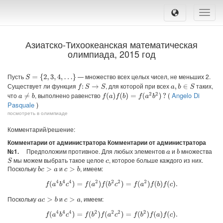
Toggle
naviga
Азиатско-Тихоокеанская математическая
олимпиада, 2015 год
Пусть
— множество всех целых чисел, не меньших 2.
S
=
{
2
,
3
,
4
,
…
}
Существует ли функция
, для которой при всех
таких,
f
:
S
→
S
a
,
b
∈
S
(
Angelo Di
что
, выполнено равенство
f
(
a
)
f
(
b
)
=
f
(
a
2
b
2
)
?
a
≠
b
Pasquale
)
посмотреть в олимпиаде
Комментарий/решение:
Комментарии от администратора Комментарии от администратора
№1.
Предположим противное. Для любых элементов
и
множества
b
a
мы можем выбрать такое целое
, которое больше каждого из них.
S
c
Поскольку
и
, имеем:
b
c
>
a
c
>
b
f
(
a
4
b
4
c
4
)
=
f
(
a
2
)
f
(
b
2
c
2
)
=
f
(
a
2
)
f
(
b
)
f
(
c
)
.
Поскольку
и
, имеем:
a
c
>
b
c
>
a
f
(
a
4
b
4
c
4
)
=
f
(
b
2
)
f
(
a
2
c
2
)
=
f
(
b
2
)
f
(
a
)
f
(
c
)
.