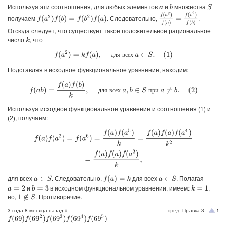
Используя эти соотношения, для любых элементов
и
множества
b
S
a
f
(
a
2
)
f
(
a
)
=
f
(
b
2
)
f
(
b
)
получаем
. Следовательно,
.
f
(
a
2
)
f
(
b
)
=
f
(
b
2
)
f
(
a
)
Отсюда следует, что существует такое положительное рациональное
число
, что
k
f
(
a
2
)
=
k
f
(
a
)
,
для всех
a
∈
S
.
(
1
)
д
л
я
в
с
е
х
Подставляя в исходное функциональное уравнение, находим:
f
(
a
b
)
=
f
(
a
)
f
(
b
)
k
,
для всех
a
,
b
∈
S
при
a
≠
b
.
(
2
)
д
л
я
в
с
е
х
п
р
и
Используя исходное функциональное уравнение и соотношения (1) и
(2), получаем:
f
(
a
)
f
(
a
2
)
=
f
(
a
6
)
=
f
(
a
)
f
(
a
5
)
k
=
f
(
a
)
f
(
a
)
f
(
a
4
)
k
2
=
f
(
a
)
f
(
a
)
f
(
a
2
)
k
,
для всех
. Следовательно,
для всех
. Полагая
a
∈
S
f
(
a
)
=
k
a
∈
S
и
в исходном функциональном уравнении, имеем:
,
b
=
3
k
=
1
a
=
2
но,
. Противоречие.
1
∉
S
3 года 8 месяца назад
#
пред.
Правка
3
1
f
(
69
)
f
(
69
2
)
f
(
69
3
)
f
(
69
4
)
f
(
69
5
)