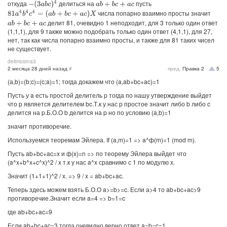
откуда
делиться на
пусть
−
(
3
a
b
c
)
4
a
b
+
b
c
+
a
c
числа попарно взаимно просты значит
81
a
4
b
4
c
4
=
(
a
b
+
b
c
+
a
c
)
X
делит 81, очевидно 1 неподходит, для 3 только один ответ
a
b
+
b
c
+
a
c
(1,1,1), для 9 также можно подобрать только один ответ (4,1,1), для 27,
нет, так как числа попарно взаимно просты, и также для 81 таких чисел
не существует.
delimostna3
2 месяца 28 дней назад
#
пред.
Правка
2
5
(а,b)=(b;c)=(c;a)=1; тогда докажем что (a,ab+bc+ac)=1
Пусть у a есть простой делитель p тогда по нашу утверждение выйдет
что p является делителем bc.Т.к у нас p простое значит либо b либо c
делится на p.Б.О.О b делится на p но по условию (a,b)=1
значит противоречие.
Используемся теоремам Эйлера. If (a,m)=1 => a^ф(m)=1 (mod m).
Пусть ab+bc+ac=x и ф(x)=n => по теорему Эйлера выйдет что
(a^x+b^x+c^x)^2 / x т.к у нас a^x сравнимо с 1 по модулю х.
Значит (1+1+1)^2 / x. => 9 / x = ab+bc+ac.
Теперь здесь можем взять Б.О.О a>=b>=c. Если а>4 то ab+bc+ac>9
противоречие.Значит если a=4 => b=1=c
где ab+bc+ac=9
Если ab+bc+ac=3 тогда очевидно верно ответ a=b=c=1