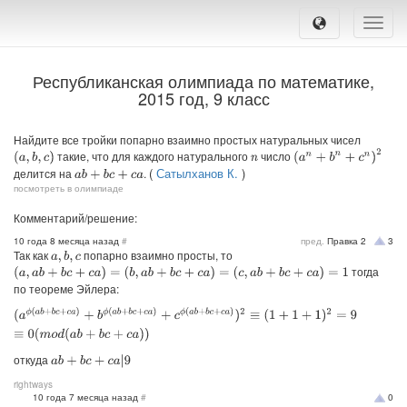
Toggle
naviga
Республиканская олимпиада по математике,
2015 год, 9 класс
Найдите все тройки попарно взаимно простых натуральных чисел
(
a
n
+
b
n
+
c
n
)
2
такие, что для каждого натурального
число
(
a
,
b
,
c
)
n
(
Сатылханов К.
)
делится на
.
a
b
+
b
c
+
c
a
посмотреть в олимпиаде
Комментарий/решение:
10 года 8 месяца назад
#
пред.
Правка
2
3
Так как
попарно взаимно просты, то
a
,
b
,
c
тогда
(
a
,
a
b
+
b
c
+
c
a
)
=
(
b
,
a
b
+
b
c
+
c
a
)
=
(
c
,
a
b
+
b
c
+
c
a
)
=
1
по теореме Эйлера:
(
a
ϕ
(
a
b
+
b
c
+
c
a
)
+
b
ϕ
(
a
b
+
b
c
+
c
a
)
+
c
ϕ
(
a
b
+
b
c
+
c
a
)
)
2
≡
(
1
+
1
+
1
)
2
=
9
≡
0
(
m
o
d
(
a
b
+
b
c
+
c
a
откуда
a
b
+
b
c
+
c
a
|
9
rightways
10 года 7 месяца назад
#
0