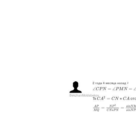
2 года 4 месяца назад
#
∠
C
P
N
=
∠
P
M
N
=
∠
P
A
N
=
∠
BekzhanMoldabekov
Тк
отс
C
A
2
=
C
N
∗
C
A
A
P
M
Q
=
N
P
2
C
N
∗
P
N
=
s
i
n
N