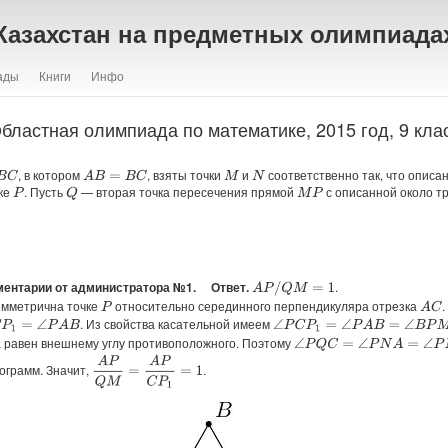
Казахстан на предметных олимпиада
ады
Книги
Инфо
бластная олимпиада по математике, 2015 год, 9 кла
, в котором
, взяты точки
и
соответственно так, что описа
B
C
A
B
=
B
C
M
N
чке
. Пусть
— вторая точка пересечения прямой
с описанной около т
Q
P
M
P
ментарии от администратора №1.
Ответ.
.
A
P
/
Q
M
=
1
симметрична точке
относительно серединного перпендикуляра отрезка
A
C
P
. Из свойства касательной имеем
P
1
=
∠
P
A
B
∠
P
C
P
1
=
∠
P
A
B
=
∠
B
P
M
а равен внешнему углу противоположного. Поэтому
∠
P
Q
C
=
∠
P
N
A
=
∠
P
M
B
A
P
Q
M
=
A
P
C
P
1
=
1
грамм. Значит,
.