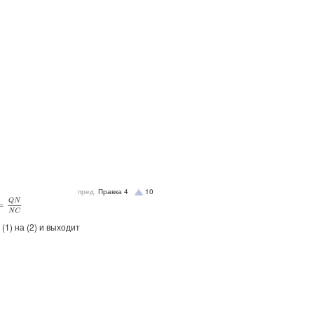
пред.
Правка
4
10
=
Q
N
N
C
1) на (2) и выходит