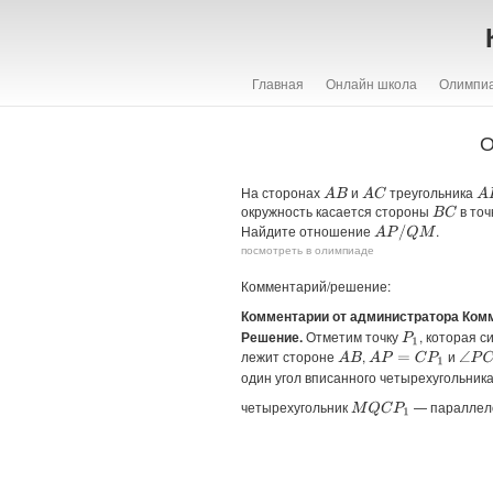
Главная
Онлайн школа
Олимпи
О
На сторонах
и
треугольника
A
B
A
C
A
окружность касается стороны
в то
B
C
Найдите отношение
.
A
P
/
Q
M
посмотреть в олимпиаде
Комментарий/решение:
Комментарии от администратора Ком
Решение.
Отметим точку
, которая 
P
1
лежит стороне
,
и
A
B
A
P
=
C
P
1
∠
P
C
один угол вписанного четырехугольник
четырехугольник
— параллело
M
Q
C
P
1