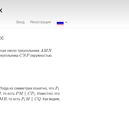
х
Вход
Регистрация
сс
нная около треугольника
A
M
N
реугольника
окружностью.
C
N
P
. Тогда из симметрии понятно, что
P
1
, то есть
. Известно, что
P
M
∥
C
P
1
, то есть
. Как видим,
P
1
M
∥
C
Q