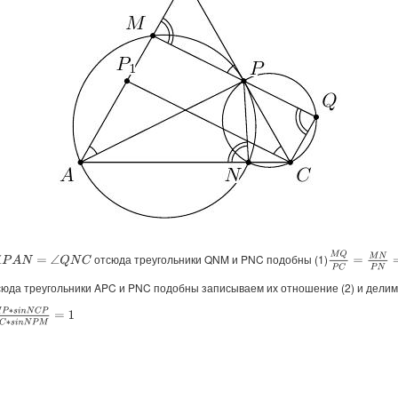
M
Q
P
C
=
M
N
P
N
отсюда треугольники QNM и PNC подобны (1)
Q
N
C
юда треугольники APC и PNC подобны записываем их отношение (2) и делим (
M
P
∗
s
i
n
N
C
P
s
i
n
N
P
C
∗
s
i
n
N
P
M
=
1