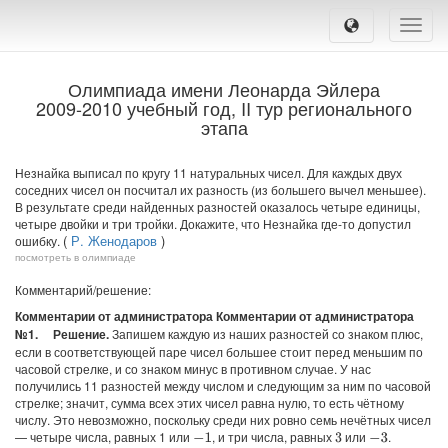
Toggle
naviga
Олимпиада имени Леонарда Эйлера
2009-2010 учебный год, II тур регионального
этапа
Незнайка выписал по кругу 11 натуральных чисел. Для каждых двух
соседних чисел он посчитал их разность (из большего вычел меньшее).
В результате среди найденных разностей оказалось четыре единицы,
четыре двойки и три тройки. Докажите, что Незнайка где-то допустил
(
Р. Женодаров
)
ошибку.
посмотреть в олимпиаде
Комментарий/решение:
Комментарии от администратора Комментарии от администратора
№1.
Решение.
Запишем каждую из наших разностей со знаком плюс,
если в соответствующей паре чисел большее стоит перед меньшим по
часовой стрелке, и со знаком минус в противном случае. У нас
получились 11 разностей между числом и следующим за ним по часовой
стрелке; значит, сумма всех этих чисел равна нулю, то есть чётному
числу. Это невозможно, поскольку среди них ровно семь нечётных чисел
— четыре числа, равных 1 или
, и три числа, равных
или
.
−
1
3
−
3