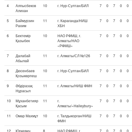
4
Алпысбеков
10
г. Нур-Султан/БИЛ
7
0
7
0
0
Алихан
5
Баймурзин
11
г. Караганда/НИШ
7
0
7
0
0
Рахим
ХБН
6
Бектемір
10
НАО РФМШ, г.
7
0
7
0
0
Қазыбек
Алматы/НАО
«РФМШ»
7
Далабай
11
г. Алматы/СЛ №126
7
0
7
0
0
Абылай
8
Дюсенбаев
10
г. Нур-Султан/БИЛ
7
0
7
0
0
Қозыкөрпеш
9
Әбдіразақ
11
г. Алматы/НИШ ФМН
7
0
7
0
0
Нұрасыл
10
Мұханбетияр
11
г.
7
0
7
0
0
Қасым
Алматы/«Haileybury»
11
Омар Махмұт
10
г. Талдыкорган/НИШ
7
0
7
0
0
ФМН
12
Юркевич
8
НАО РФМШ, г.
7
0
7
0
0