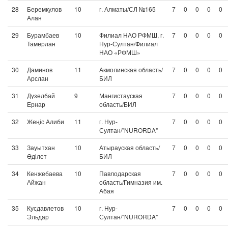
28
Беремкулов
10
г. Алматы/СЛ №165
7
0
0
0
0
Алан
29
Бурамбаев
10
Филиал НАО РФМШ, г.
7
0
0
0
0
Тамерлан
Нур-Султан/Филиал
НАО «РФМШ»
30
Даминов
11
Акмолинская область/
7
0
0
0
0
Арслан
БИЛ
31
Дүзелбай
9
Мангистауская
7
0
0
0
0
Ернар
область/БИЛ
32
Жеңіс Алиби
11
г. Нур-
7
0
0
0
0
Султан/"NURORDA"
33
Зауытхан
10
Атырауская область/
7
0
0
0
0
Әділет
БИЛ
34
Кенжебаева
10
Павлодарская
7
0
0
0
0
Айжан
область/Гимназия им.
Абая
35
Кусдавлетов
10
г. Нур-
7
0
0
0
0
Эльдар
Султан/"NURORDA"