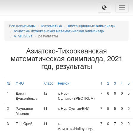
Toggle
naviga
Все олимпиады
Математика
Дистанционные олимпиады
Азиатско-Тихоокеанская математическая олимпиада
АТМО 2021
результаты
Азиатско-Тихоокеанская
математическая олимпиада, 2021
год, результаты
№
ФИО
Класс
Регион
1
2
3
4
5
1
Данат
12
г. Нур-
7
6
0
0
5
Дуйсенбеков
Султан/«SPECTRUM»
2
Раушанов
11
г. Нур-Султан/БИЛ
7
5
5
0
0
Марлен
3
Тен Юрий
11
г.
7
0
7
2
0
Алматы/«Haileybury»