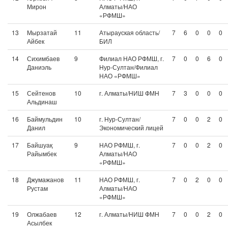
Мирон
Алматы/НАО
«РФМШ»
13
Мырзатай
11
Атырауская область/
7
6
0
0
0
Айбек
БИЛ
14
Сихимбаев
9
Филиал НАО РФМШ, г.
7
0
0
6
0
Даниэль
Нур-Султан/Филиал
НАО «РФМШ»
15
Сейтенов
10
г. Алматы/НИШ ФМН
7
3
0
0
0
Альдинаш
16
Баймульдин
10
г. Нур-Султан/
7
0
0
2
0
Данил
Экономический лицей
17
Байшуақ
9
НАО РФМШ, г.
7
0
0
2
0
Райымбек
Алматы/НАО
«РФМШ»
18
Джумажанов
11
НАО РФМШ, г.
7
0
2
0
0
Рустам
Алматы/НАО
«РФМШ»
19
Олжабаев
12
г. Алматы/НИШ ФМН
7
0
0
2
0
Асылбек