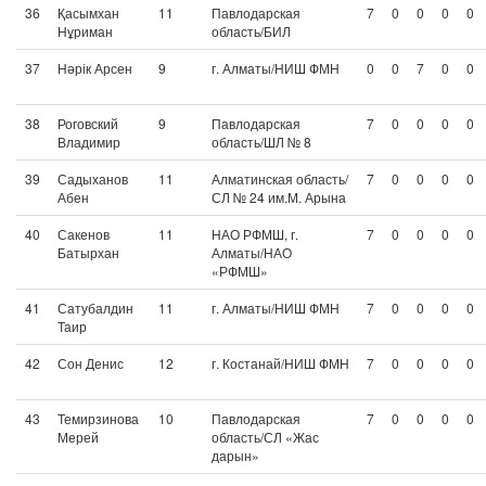
36
Қасымхан
11
Павлодарская
7
0
0
0
0
Нұриман
область/БИЛ
37
Нәрік Арсен
9
г. Алматы/НИШ ФМН
0
0
7
0
0
38
Роговский
9
Павлодарская
7
0
0
0
0
Владимир
область/ШЛ № 8
39
Садыханов
11
Алматинская область/
7
0
0
0
0
Абен
СЛ № 24 им.М. Арына
40
Сакенов
11
НАО РФМШ, г.
7
0
0
0
0
Батырхан
Алматы/НАО
«РФМШ»
41
Сатубалдин
11
г. Алматы/НИШ ФМН
7
0
0
0
0
Таир
42
Сон Денис
12
г. Костанай/НИШ ФМН
7
0
0
0
0
43
Темирзинова
10
Павлодарская
7
0
0
0
0
Мерей
область/СЛ «Жас
дарын»