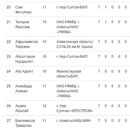
20
Сам
11
г. Нур-Султан/БИЛ
7
1
0
0
0
Фетуллах
21
Топоров
10
НАО РФМШ, г.
7
1
0
0
0
Ярослав
Алматы/НАО
«РФМШ»
22
Абдыхамитов
10
Алматинская область/
7
0
0
0
0
Төрежан
СЛ № 24 им.М. Арына
23
Абсаттаров
10
г. Нур-Султан/БИЛ
7
0
0
0
0
Нурдаулет
24
Абу Аділет
10
Мангистауская
7
0
0
0
0
область/БИЛ
25
Алиайдар
11
НАО РФМШ, г.
7
0
0
0
0
Алихан
Алматы/НАО
«РФМШ»
26
Ашкен
12
г. Нур-
7
0
0
0
0
Абылай
Султан/«SPECTRUM»
27
Бектемисов
11
г. Алматы/НИШ ФМН
7
0
0
0
0
Тамирлан