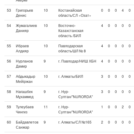
53
Григорьев
10
Костанайская
0
0
0
4
0
Денис
область/СЛ «Озат»
54
Жумагалиев
10
Восточно-
4
0
0
0
0
Данияр
Казахстанская
область /БИЛ
55
Ибраев
10
Павлодарская
4
0
0
0
0
Алдияр
область/ШЛ № 8
56
Нурланов
9
г. Павлодар/НИШ ХБН
4
0
0
0
0
Дамир
57
Абдыкадыр
10
г. Алматы/БИЛ
3
0
0
0
0
Мейіржан
58
Нағашбек
9
г. Нур-
3
0
0
0
0
Мұхаммед
Султан/"NURORDA"
59
Тулеубаев
11
г. Нур-
1
0
0
2
0
Чингиз
Султан/"NURORDA"
60
Байдавлетов
9
г. Алматы/СЛ №165
2
0
0
0
0
Санжар