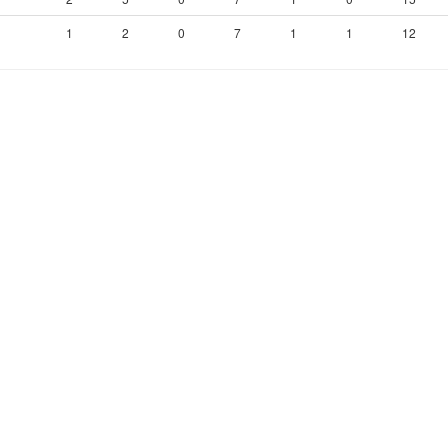
1
2
0
7
1
1
12