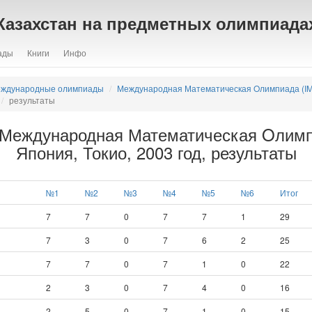
Казахстан на предметных олимпиада
ады
Книги
Инфо
ждународные олимпиады
Международная Математическая Oлимпиада (I
результаты
 Международная Математическая Oлим
Япония, Токио, 2003 год, результаты
№1
№2
№3
№4
№5
№6
Итог
7
7
0
7
7
1
29
7
3
0
7
6
2
25
7
7
0
7
1
0
22
2
3
0
7
4
0
16
2
5
0
7
1
0
15