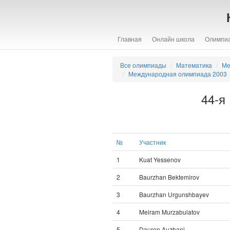
Главная
Онлайн школа
Олимпи
Все олимпиады
Математика
Ме
Международная олимпиада 2003
44-я
№
Участник
1
Kuat Yessenov
2
Baurzhan Bektemirov
3
Baurzhan Urgunshbayev
4
Meiram Murzabulatov
5
Dauren Auzhani