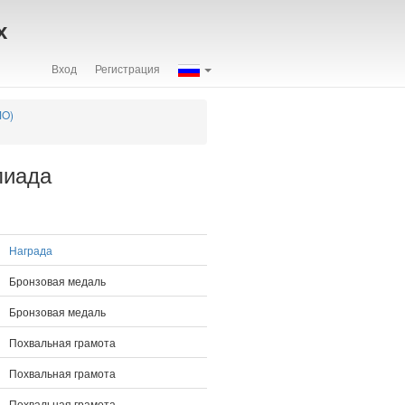
х
Вход
Регистрация
MO)
пиада
Награда
Бронзовая медаль
Бронзовая медаль
Похвальная грамота
Похвальная грамота
Похвальная грамота