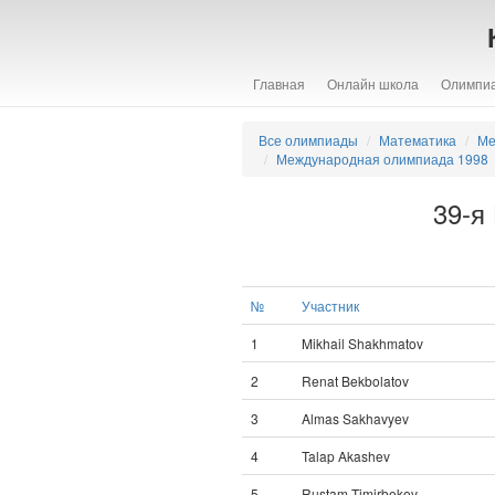
Главная
Онлайн школа
Олимпи
Все олимпиады
Математика
Ме
Международная олимпиада 1998
39-я
№
Участник
1
Mikhail Shakhmatov
2
Renat Bekbolatov
3
Almas Sakhavyev
4
Talap Akashev
5
Rustam Timirbekov