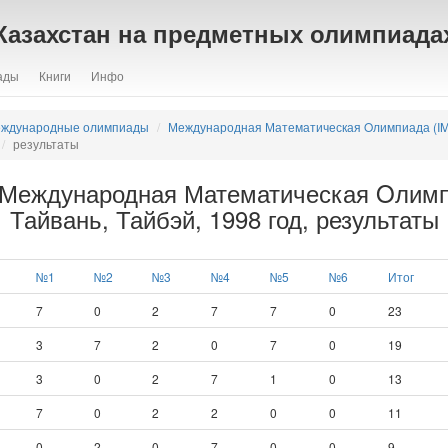
Казахстан на предметных олимпиада
ады
Книги
Инфо
ждународные олимпиады
Международная Математическая Oлимпиада (I
результаты
 Международная Математическая Oлим
Тайвань, Тайбэй, 1998 год, результаты
№1
№2
№3
№4
№5
№6
Итог
7
0
2
7
7
0
23
3
7
2
0
7
0
19
3
0
2
7
1
0
13
7
0
2
2
0
0
11
0
2
0
7
0
0
9