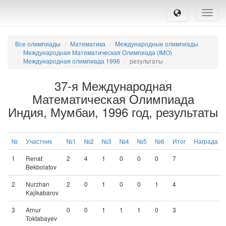
Toggle
naviga
Все олимпиады
Математика
Международные олимпиады
Международная Математическая Oлимпиада (IMO)
Международная олимпиада 1996
результаты
37-я Международная
Математическая Oлимпиада
Индия, Мумбаи, 1996 год, результаты
№
Участник
№1
№2
№3
№4
№5
№6
Итог
Награда
1
Renat
2
4
1
0
0
0
7
Bekbolatov
2
Nurzhan
2
0
1
0
0
1
4
Kajikabarov
3
Arnur
0
0
1
1
1
0
3
Toktabayev